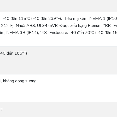
e: -40 đến 115ºC (-40 đến 239ºF), Thép mạ kẽm, NEMA 1 (IP10)
 212ºF), Nhựa ABS, UL94-5VB, Được xếp hạng Plenum, “BB” En
ôm, NEMA 3R (IP14), “4X” Enclosure: -40 đến 70ºC (-40 đến 1
-40 đến 185ºF)
, không đọng sương
m)