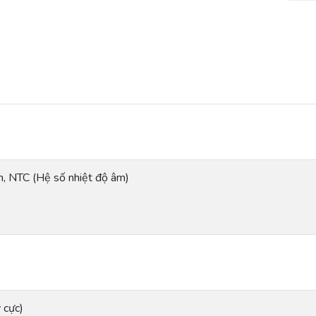
h, NTC (Hệ số nhiệt độ âm)
 cực)