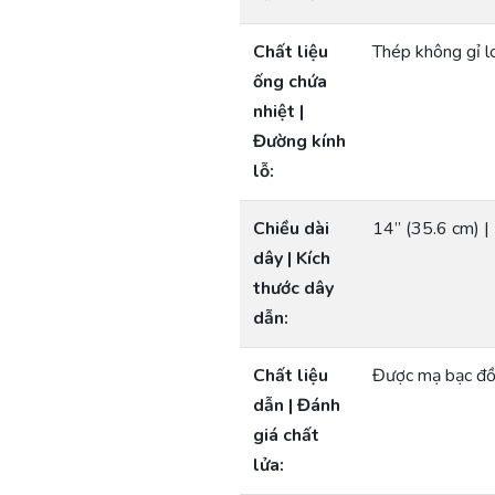
Chất liệu
Thép không gỉ l
ống chứa
nhiệt |
Đường kính
lỗ:
Chiều dài
14” (35.6 cm)
dây | Kích
thước dây
dẫn:
Chất liệu
Được mạ bạc đ
dẫn | Đánh
giá chất
lửa: