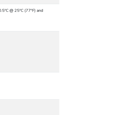
-0.5ºC @ 25ºC (77ºF) and