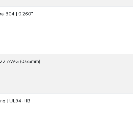
oại 304 | 0.260″
 | 22 AWG (0.65mm)
ồng | UL94-HB