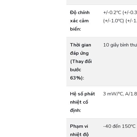
Độ chính
+/-0.2ºC (+/-0.
xác cảm
(+/-1.0ºC) (+/-1
biến:
Thời gian
10 giây bình th
đáp ứng
(Thay đổi
bước
63%):
Hệ số phát
3 mW/ºC, A/1.8
nhiệt cố
định:
Phạm vi
-40 đến 150ºC 
nhiệt độ