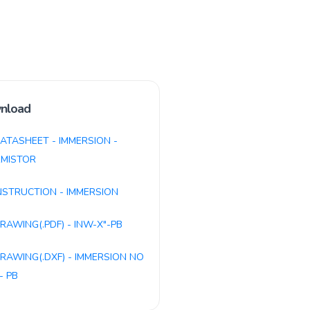
nload
ATASHEET - IMMERSION -
MISTOR
NSTRUCTION - IMMERSION
RAWING(.PDF) - INW-X"-PB
RAWING(.DXF) - IMMERSION NO
- PB