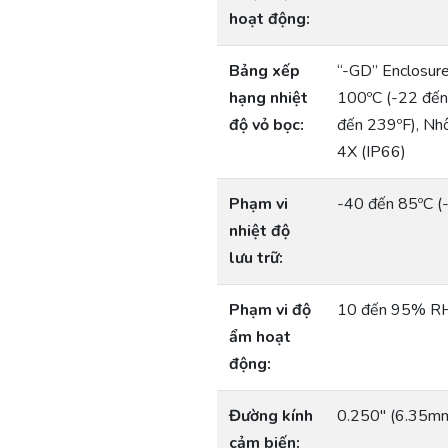
hoạt động:
Bảng xếp
“-GD” Enclosur
hạng nhiệt
100ºC (-22 đến
độ vỏ bọc:
đến 239ºF), Nh
4X (IP66)
Phạm vi
-40 đến 85ºC (
nhiệt độ
lưu trữ:
Phạm vi độ
10 đến 95% RH
ẩm hoạt
động:
Đường kính
0.250″ (6.35m
cảm biến: