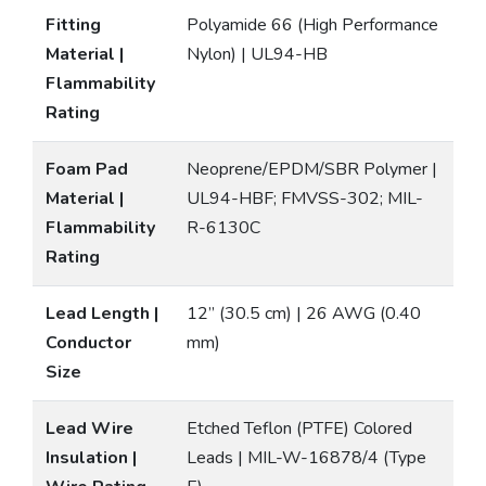
Fitting
Polyamide 66 (High Performance
Material |
Nylon) | UL94-HB
Flammability
Rating
Foam Pad
Neoprene/EPDM/SBR Polymer |
Material |
UL94-HBF; FMVSS-302; MIL-
Flammability
R-6130C
Rating
Lead Length |
12” (30.5 cm) | 26 AWG (0.40
Conductor
mm)
Size
Lead Wire
Etched Teflon (PTFE) Colored
Insulation |
Leads | MIL-W-16878/4 (Type