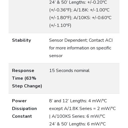
24’ & 50’ Lengths: +/-0.20ºC
(+/-0.36ºF); A/1.8K: +/-1.00ºC
(+/-1.80ºF); A/10KS: +/-0.60ºC
(+/-1.10ºF)
Stability
Sensor Dependent; Contact ACI
for more information on specific
sensor
Response
15 Seconds nominal
Time (63%
Step Change)
Power
8’ and 12’ Lengths: 4 mW/ºC
Dissipation
except A/1.8K Series = 2 mW/ºC
Constant
| A/100KS Series: 6 mW/ºC
24’ & 50’ Lengths: 6 mW/ºC