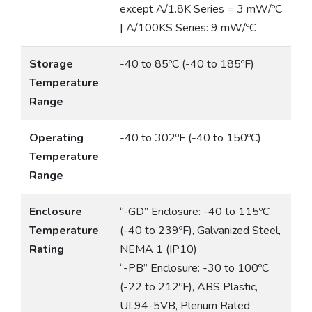
except A/1.8K Series = 3 mW/ºC
| A/100KS Series: 9 mW/ºC
Storage
-40 to 85ºC (-40 to 185ºF)
Temperature
Range
Operating
-40 to 302ºF (-40 to 150ºC)
Temperature
Range
Enclosure
“-GD” Enclosure: -40 to 115ºC
Temperature
(-40 to 239ºF), Galvanized Steel,
Rating
NEMA 1 (IP10)
“-PB” Enclosure: -30 to 100ºC
(-22 to 212ºF), ABS Plastic,
UL94-5VB, Plenum Rated