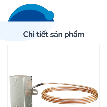
Liên hệ 24/7
Trang Chủ
Chi tiết sản phẩm
Giới thiệu
Trang Chủ
Sản phẩm
Cảm biến ACI
Dịch Vụ
Sản phẩm
Cảm biến ACI
Dự án
Nhà phân phối cảm biến
Bài viết
Nhà sản xuất thiết bị điều khiển
Hợp tác
Cung cấp giải pháp quản lý cho toà nhà (BMS)