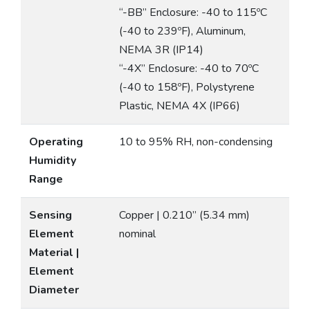
“-BB” Enclosure: -40 to 115ºC
(-40 to 239ºF), Aluminum,
NEMA 3R (IP14)
“-4X” Enclosure: -40 to 70ºC
(-40 to 158ºF), Polystyrene
Plastic, NEMA 4X (IP66)
Operating
10 to 95% RH, non-condensing
Humidity
Range
Sensing
Copper | 0.210” (5.34 mm)
Element
nominal
Material |
Element
Diameter