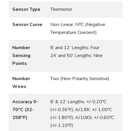
Sensor Type
Thermistor
Sensor Curve
Non-Linear, NTC (Negative
Temperature Coecient)
Number
8’ and 12’ Lengths: Four
Sensing
24’ and 50’ Lengths: Nine
Points
Number
Two (Non-Polarity Sensitive)
Wires
Accuracy 0-
8’ & 12’ Lengths: +/-0.20ºC
70ºC (32-
(+/-0.36ºF); A/1.8K: +/-1.00ºC
158ºF)
(+/-1.80ºF); A/10KS: +/-0.60ºC
(+/-1.10ºF)