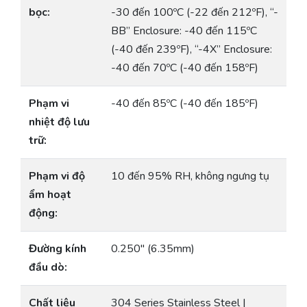
bọc:
-30 đến 100ºC (-22 đến 212ºF), “-
BB” Enclosure: -40 đến 115ºC
(-40 đến 239ºF), “-4X” Enclosure:
-40 đến 70ºC (-40 đến 158ºF)
Phạm vi
-40 đến 85ºC (-40 đến 185ºF)
nhiệt độ lưu
trữ:
Phạm vi độ
10 đến 95% RH, không ngưng tụ
ẩm hoạt
động:
Đường kính
0.250″ (6.35mm)
đầu dò:
Chất liệu
304 Series Stainless Steel |