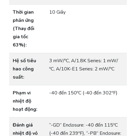
Thời gian
10 Giây
phản ứng
(Thay đổi
gia tốc
63%):
Hệ số tiêu
3 mW/ºC, A/1.8K Series: 1 mW/
hao công
ºC, A/10K-E1 Series: 2 mW/ºC
suất:
Phạm vi
-40 đến 150ºC (-40 đến 302ºF)
nhiệt độ
hoạt động:
Đánh giá
“-GD” Enclosure: -40 đến 115ºC
nhiệt độ vỏ
(-40 đến 239ºF), “-PB” Enclosure: