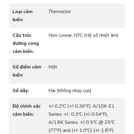
Loại cảm
Thermistor
biến:
Cấu trúc
Non-Linear, NTC (Hệ số nhiệt âm)
đường cong
cảm biến:
Số điểm cảm
Một
biến:
Số dây:
Hai (Không nhạy cực)
Độ chính xác
+/-0.2ºC (+/-0.36ºF), A/10K-E1
cảm biến:
Series: +/- 0.3ºC (+/-0.54ºF),
A/1.8K Series: +/-0.5ºC @ 25ºC
(77ºF) and (+/-1.0ºC) (+/-1.8ºF)