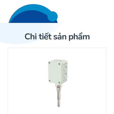
Liên hệ 24/7
Trang Chủ
Chi tiết sản phẩm
Giới thiệu
Trang Chủ
Sản phẩm
Cảm biến ACI
Dịch Vụ
Sản phẩm
Cảm biến ACI
Dự án
Nhà phân phối cảm biến
Bài viết
Nhà sản xuất thiết bị điều khiển
Hợp tác
Cung cấp giải pháp quản lý cho toà nhà (BMS)