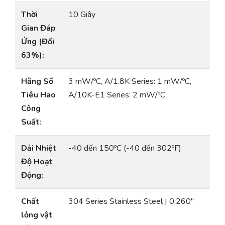
Thời
10 Giây
Gian Đáp
Ứng (Đổi
63%):
Hằng Số
3 mW/ºC, A/1.8K Series: 1 mW/ºC,
Tiêu Hao
A/10K-E1 Series: 2 mW/ºC
Công
Suất:
Dải Nhiệt
-40 đến 150ºC (-40 đến 302ºF)
Độ Hoạt
Động:
Chất
304 Series Stainless Steel | 0.260″
lỏng vật