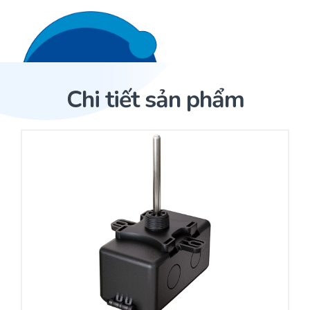
Liên hệ 24/7
Trang Chủ
Chi tiết sản phẩm
Giới thiệu
Trang Chủ
Sản phẩm
Cảm biến ACI
Dịch Vụ
Sản phẩm
Cảm biến ACI
Dự án
Nhà phân phối cảm biến
Bài viết
Nhà sản xuất thiết bị điều khiển
Hợp tác
Cung cấp giải pháp quản lý cho toà nhà (BMS)