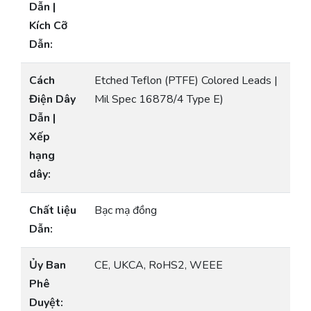
Dẫn |
Kích Cỡ
Dẫn:
Cách
Etched Teflon (PTFE) Colored Leads |
Điện Dây
Mil Spec 16878/4 Type E)
Dẫn |
Xếp
hạng
dây:
Chất liệu
Bạc mạ đồng
Dẫn:
Ủy Ban
CE, UKCA, RoHS2, WEEE
Phê
Duyệt: