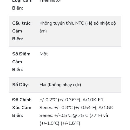
Loại Cảm
Thermistor
Biến:
Cấu trúc
Không tuyến tính, NTC (Hệ số nhiệt độ
Cảm
âm)
Biến:
Số Điểm
Một
Cảm
Biến:
Số Dây:
Hai (Không nhạy cực)
Độ Chính
+/-0.2ºC (+/-0.36ºF), A/10K-E1
Xác Cảm
Series: +/- 0.3ºC (+/-0.54ºF), A/1.8K
Biến:
Series: +/-0.5ºC @ 25ºC (77ºF) và
(+/-1.0ºC) (+/-1.8ºF)