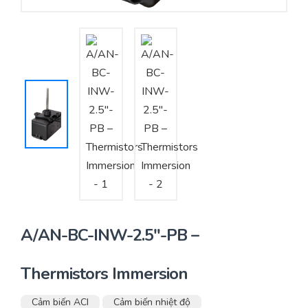
Yêu cầu báo giá
Bảo trì – Bảo dưỡng hệ thống
Tư vấn – Thiết kế – Cung cấp thiết bị HVAC
Tư vấn thiết kế, thi công tủ điều khiển
Thi công – Lắp đặt hệ thống HVAC
A/AN-BC-INW-2.5″-PB –
Thermistors Immersion
Cảm biến ACI
Cảm biến nhiệt độ