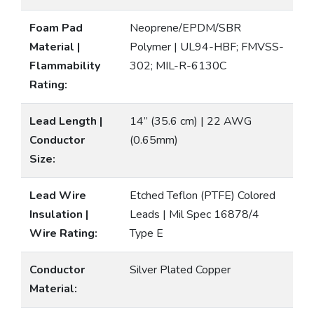
Foam Pad
Neoprene/EPDM/SBR
Material |
Polymer | UL94-HBF; FMVSS-
Flammability
302; MIL-R-6130C
Rating:
Lead Length |
14” (35.6 cm) | 22 AWG
Conductor
(0.65mm)
Size:
Lead Wire
Etched Teflon (PTFE) Colored
Insulation |
Leads | Mil Spec 16878/4
Wire Rating:
Type E
Conductor
Silver Plated Copper
Material: