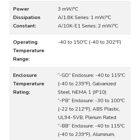
Power
3 mW/ºC
Dissipation
A/1.8K Series: 1 mW/ºC
Constant:
A/10K-E1 Series: 2 mW/ºC
Operating
-40 to 150ºC (-40 to 302ºF)
Temperature
Range:
Enclosure
“-GD” Enclosure: -40 to 115ºC
Temperature
(-40 to 239ºF), Galvanized
Rating:
Steel, NEMA 1 (IP10)
“-PB” Enclosure: -30 to 100ºC
(-22 to 212ºF), ABS Plastic,
UL94-5VB, Plenum Rated
“-BB” Enclosure: -40 to 115ºC
(-40 to 239ºF), Aluminum,