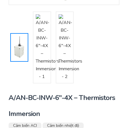
Yêu cầu báo giá
Bảo trì – Bảo dưỡng hệ thống
Tư vấn – Thiết kế – Cung cấp thiết bị HVAC
Tư vấn thiết kế, thi công tủ điều khiển
Thi công – Lắp đặt hệ thống HVAC
A/AN-BC-INW-6″-4X – Thermistors
Immersion
Cảm biến ACI
Cảm biến nhiệt độ