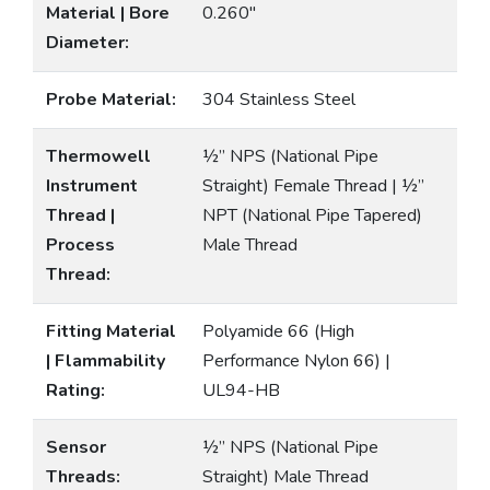
Material | Bore
0.260″
Diameter:
Probe Material:
304 Stainless Steel
Thermowell
½” NPS (National Pipe
Instrument
Straight) Female Thread | ½”
Thread |
NPT (National Pipe Tapered)
Process
Male Thread
Thread:
Fitting Material
Polyamide 66 (High
| Flammability
Performance Nylon 66) |
Rating:
UL94-HB
Sensor
½” NPS (National Pipe
Threads:
Straight) Male Thread