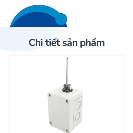
Liên hệ 24/7
Trang Chủ
Chi tiết sản phẩm
Giới thiệu
Trang Chủ
Sản phẩm
Cảm biến ACI
Dịch Vụ
Sản phẩm
Cảm biến ACI
Dự án
Nhà phân phối cảm biến
Bài viết
Nhà sản xuất thiết bị điều khiển
Hợp tác
Cung cấp giải pháp quản lý cho toà nhà (BMS)