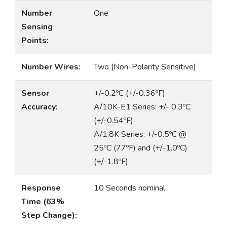
Number
One
Sensing
Points:
Number Wires:
Two (Non-Polarity Sensitive)
Sensor
+/-0.2ºC (+/-0.36ºF)
Accuracy:
A/10K-E1 Series: +/- 0.3ºC
(+/-0.54ºF)
A/1.8K Series: +/-0.5ºC @
25ºC (77ºF) and (+/-1.0ºC)
(+/-1.8ºF)
Response
10 Seconds nominal
Time (63%
Step Change):