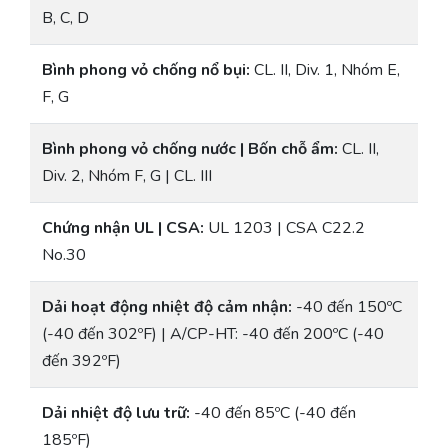
B, C, D
Bình phong vỏ chống nổ bụi:
CL. II, Div. 1, Nhóm E,
F, G
Bình phong vỏ chống nước | Bốn chỗ ẩm:
CL. II,
Div. 2, Nhóm F, G | CL. III
Chứng nhận UL | CSA:
UL 1203 | CSA C22.2
No.30
Dải hoạt động nhiệt độ cảm nhận:
-40 đến 150ºC
(-40 đến 302ºF) | A/CP-HT: -40 đến 200ºC (-40
đến 392ºF)
Dải nhiệt độ lưu trữ:
-40 đến 85ºC (-40 đến
185ºF)