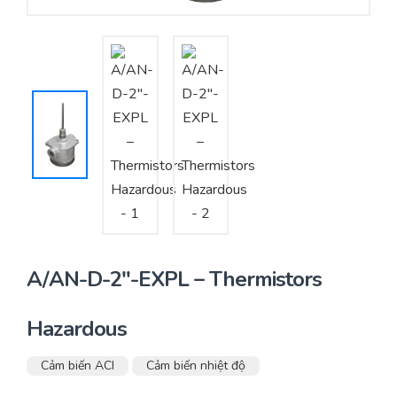
Yêu cầu báo giá
Bảo trì – Bảo dưỡng hệ thống
Tư vấn – Thiết kế – Cung cấp thiết bị HVAC
Tư vấn thiết kế, thi công tủ điều khiển
Thi công – Lắp đặt hệ thống HVAC
A/AN-D-2″-EXPL – Thermistors
Hazardous
Cảm biến ACI
Cảm biến nhiệt độ