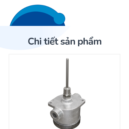
Liên hệ 24/7
Trang Chủ
Chi tiết sản phẩm
Giới thiệu
Trang Chủ
Sản phẩm
Cảm biến ACI
Dịch Vụ
Sản phẩm
Cảm biến ACI
Dự án
Nhà phân phối cảm biến
Bài viết
Nhà sản xuất thiết bị điều khiển
Hợp tác
Cung cấp giải pháp quản lý cho toà nhà (BMS)