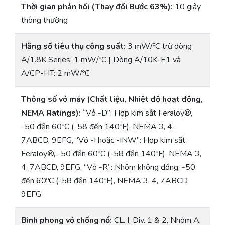
Thời gian phản hồi (Thay đổi Bước 63%):
10 giây
thông thường
Hằng số tiêu thụ công suất:
3 mW/ºC trừ dòng
A/1.8K Series: 1 mW/ºC | Dòng A/10K-E1 và
A/CP-HT: 2 mW/ºC
Thông số vỏ máy (Chất liệu, Nhiệt độ hoạt động,
NEMA Ratings):
“Vỏ -D”: Hợp kim sắt Feraloy®,
-50 đến 60ºC (-58 đến 140ºF), NEMA 3, 4,
7ABCD, 9EFG, “Vỏ -I hoặc -INW”: Hợp kim sắt
Feraloy®, -50 đến 60ºC (-58 đến 140ºF), NEMA 3,
4, 7ABCD, 9EFG, “Vỏ -R”: Nhôm không đồng, -50
đến 60ºC (-58 đến 140ºF), NEMA 3, 4, 7ABCD,
9EFG
Bình phong vỏ chống nổ:
CL. I, Div. 1 & 2, Nhóm A,