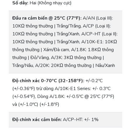
Số dây:
Hai (Không nhạy cực)
Đầu ra cảm biến @ 25ºC (77ºF):
A/AN (Loại III):
10KΩ thông thường | Trắng/Trắng, A/CP (Loại II):
10KΩ thông thường | Trắng/Xanh, A/CP-HT (Loại II):
10KΩ thông thường | Trắng/Xanh, A/10K-E1: 10KΩ
thông thường | Xám/Đà cam, A/1.8K: 1.8KΩ thông
thường | Đỏ/Vàng, A/3K: 3KΩ thông thường |
Trắng/Nâu, A/20K: 20KΩ thông thường | Nâu/Xanh
Độ chính xác 0-70ºC (32-158ºF):
+/-0.2ºC
(+/-0.36ºF) trừ dòng A/10K-E1 Series: +/- 0.3ºC
(+/-0.54ºF), Dòng A/1.8K: +/-0.5ºC @ 25ºC (77ºF)
và (+/-1.0ºC) (+/-1.8ºF)
Độ chính xác cảm biến:
A/CP-HT: +/- 1%