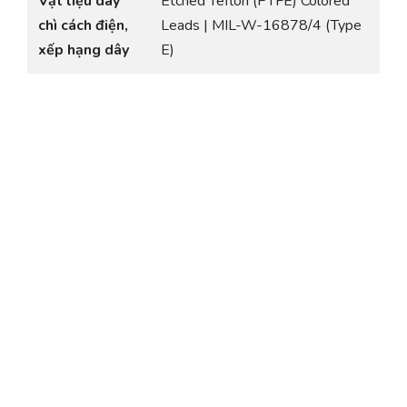
Vật liệu dây
Etched Teflon (PTFE) Colored
chì cách điện,
Leads | MIL-W-16878/4 (Type
xếp hạng dây
E)