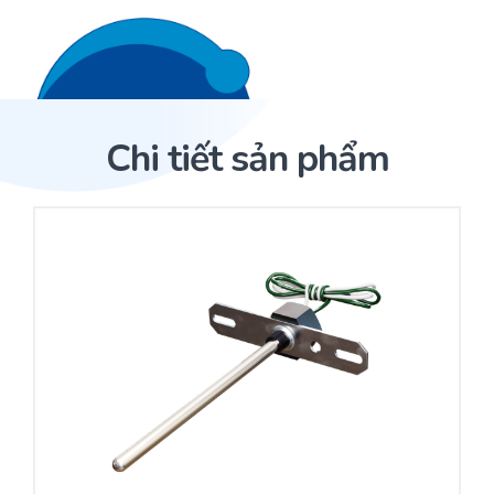
Liên hệ 24/7
Trang Chủ
Chi tiết sản phẩm
Giới thiệu
Trang Chủ
Sản phẩm
Cảm biến ACI
Dịch Vụ
Sản phẩm
Cảm biến ACI
Dự án
Nhà phân phối cảm biến
Bài viết
Nhà sản xuất thiết bị điều khiển
Hợp tác
Cung cấp giải pháp quản lý cho toà nhà (BMS)