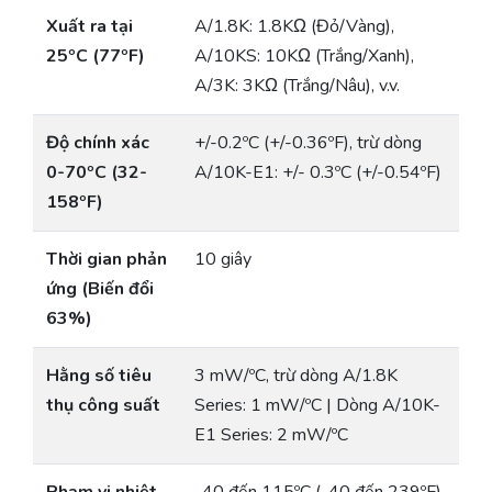
Xuất ra tại
A/1.8K: 1.8KΩ (Đỏ/Vàng),
25ºC (77ºF)
A/10KS: 10KΩ (Trắng/Xanh),
A/3K: 3KΩ (Trắng/Nâu), v.v.
Độ chính xác
+/-0.2ºC (+/-0.36ºF), trừ dòng
0-70ºC (32-
A/10K-E1: +/- 0.3ºC (+/-0.54ºF)
158ºF)
Thời gian phản
10 giây
ứng (Biến đổi
63%)
Hằng số tiêu
3 mW/ºC, trừ dòng A/1.8K
thụ công suất
Series: 1 mW/ºC | Dòng A/10K-
E1 Series: 2 mW/ºC