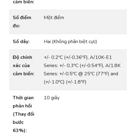
cảm biến:
Số điểm
Một điểm
đo:
Số dây:
Hai (Không phân biệt cực)
Độ chính
+/- 0.2ºC (+/-0.36ºF), A/10K-E1
xác của
Series: +/- 0.3ºC (+/-0.54ºF), A/1.8K
cảm biến:
Series: +/-0.5ºC @ 25ºC (77ºF) and
(+/-1.0ºC) (+/-1.8ºF)
Thời gian
10 giây
phản hồi
(Thay đổi
bước
63%):