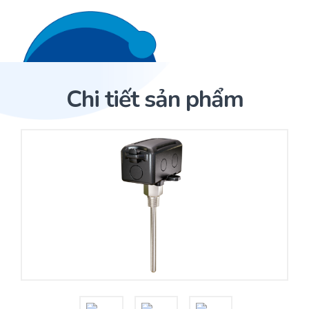
Liên hệ 24/7
Trang Chủ
Chi tiết sản phẩm
Giới thiệu
Trang Chủ
Sản phẩm
Cảm biến ACI
Dịch Vụ
Sản phẩm
Cảm biến ACI
Dự án
Nhà phân phối cảm biến
Bài viết
Nhà sản xuất thiết bị điều khiển
Hợp tác
Cung cấp giải pháp quản lý cho toà nhà (BMS)