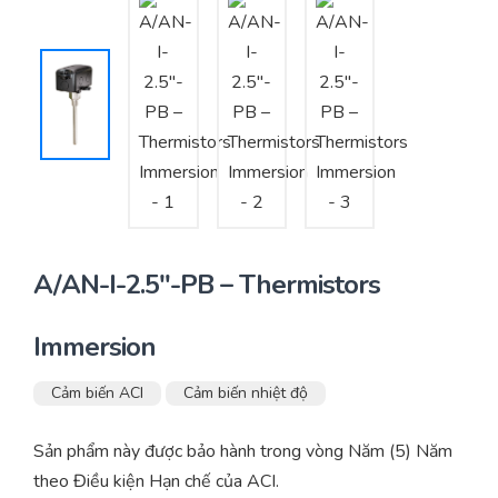
Yêu cầu báo giá
Bảo trì – Bảo dưỡng hệ thống
Tư vấn – Thiết kế – Cung cấp thiết bị HVAC
Tư vấn thiết kế, thi công tủ điều khiển
Thi công – Lắp đặt hệ thống HVAC
A/AN-I-2.5″-PB – Thermistors
Immersion
Cảm biến ACI
Cảm biến nhiệt độ
Sản phẩm này được bảo hành trong vòng Năm (5) Năm
theo Điều kiện Hạn chế của ACI.