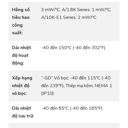
Hằng số
3 mW/ºC, A/1.8K Series: 1 mW/ºC,
tiêu hao
A/10K-E1 Series: 2 mW/ºC
công
suất:
Dải nhiệt
-40 đến 150ºC (-40 đến 302ºF)
độ hoạt
động:
Xếp hạng
“-GD” Vỏ bọc: -40 đến 115ºC (-40
nhiệt độ
đến 239ºF), Thép mạ kẽm, NEMA 1
vỏ bọc:
(IP10)
Dải nhiệt
-40 đến 85ºC (-40 đến 185ºF)
độ lưu trữ: