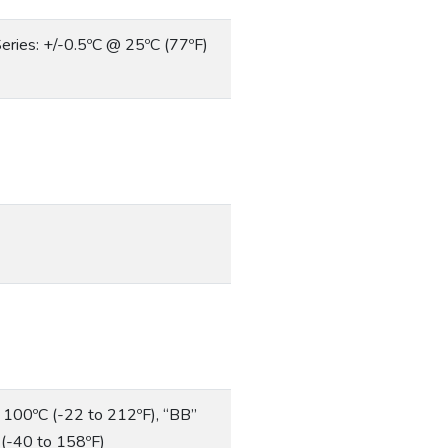
Series: +/-0.5ºC @ 25ºC (77ºF)
o 100ºC (-22 to 212ºF), “BB”
 (-40 to 158ºF)