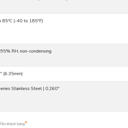
o 85ºC (-40 to 185ºF)
 95% RH, non-condensing
″ (6.35mm)
eries Stainless Steel | 0.260″