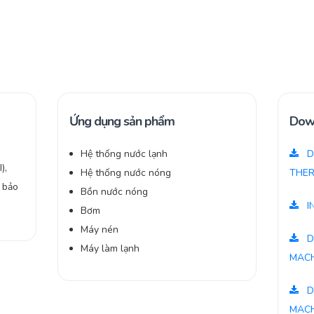
Ứng dụng sản phẩm
Dow
Hệ thống nước lạnh
D
),
Hệ thống nước nóng
THER
, bảo
Bồn nước nóng
I
Bơm
Máy nén
D
Máy làm lạnh
MACH
D
MACH