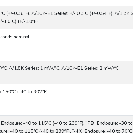
2ºC (+/-0.36ºF), A/10K-E1 Series: +/- 0.3ºC (+/-0.54ºF), A/1.8K 
/-1.0ºC) (+/-1.8ºF)
conds nominal
ºC, A/1.8K Series: 1 mW/ºC, A/10K-E1 Series: 2 mW/ºC
o 150ºC (-40 to 302ºF)
 Enclosure: -40 to 115ºC (-40 to 239ºF), “PB” Enclosure: -30 t
sure: -40 to 115ºC (-40 to 239ºF), “-4X” Enclosure: -40 to 70ºC