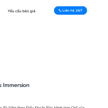
Liên hệ 24/7
Yêu cầu báo giá
s Immersion
m (5) Năm theo Điều Khoản Bảo Hành Hạn Chế của