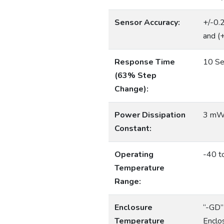
Sensor Accuracy:
+/-0.
and (+
Response Time
10 Se
(63% Step
Change):
Power Dissipation
3 mW/
Constant:
Operating
-40 t
Temperature
Range:
Enclosure
“-GD”
Temperature
Enclo