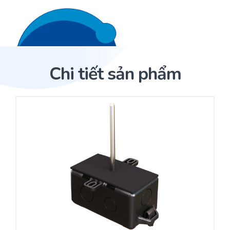
Liên hệ 24/7
Trang Chủ
Chi tiết sản phẩm
Giới thiệu
Trang Chủ
Sản phẩm
Cảm biến ACI
Dịch Vụ
Sản phẩm
Cảm biến ACI
Dự án
Nhà phân phối cảm biến
Bài viết
Nhà sản xuất thiết bị điều khiển
Hợp tác
Cung cấp giải pháp quản lý cho toà nhà (BMS)