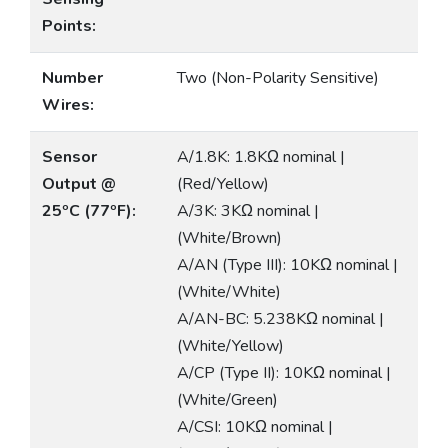
Points:
Number
Two (Non-Polarity Sensitive)
Wires:
Sensor
A/1.8K: 1.8KΩ nominal |
Output @
(Red/Yellow)
25ºC (77ºF):
A/3K: 3KΩ nominal |
(White/Brown)
A/AN (Type III): 10KΩ nominal |
(White/White)
A/AN-BC: 5.238KΩ nominal |
(White/Yellow)
A/CP (Type II): 10KΩ nominal |
(White/Green)
A/CSI: 10KΩ nominal |