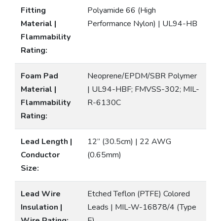
Fitting
Polyamide 66 (High
Material |
Performance Nylon) | UL94-HB
Flammability
Rating:
Foam Pad
Neoprene/EPDM/SBR Polymer
Material |
| UL94-HBF; FMVSS-302; MIL-
Flammability
R-6130C
Rating:
Lead Length |
12” (30.5cm) | 22 AWG
Conductor
(0.65mm)
Size:
Lead Wire
Etched Teflon (PTFE) Colored
Insulation |
Leads | MIL-W-16878/4 (Type
Wire Rating:
E)