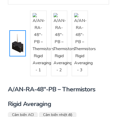
Yêu cầu báo giá
Bảo trì – Bảo dưỡng hệ thống
Tư vấn – Thiết kế – Cung cấp thiết bị HVAC
Tư vấn thiết kế, thi công tủ điều khiển
Thi công – Lắp đặt hệ thống HVAC
A/AN-RA-48″-PB – Thermistors
Rigid Averaging
Cảm biến ACI
Cảm biến nhiệt độ