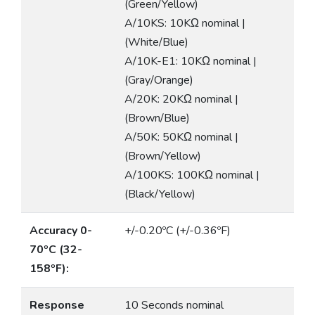
(Green/Yellow)
A/10KS: 10KΩ nominal |
(White/Blue)
A/10K-E1: 10KΩ nominal |
(Gray/Orange)
A/20K: 20KΩ nominal |
(Brown/Blue)
A/50K: 50KΩ nominal |
(Brown/Yellow)
A/100KS: 100KΩ nominal |
(Black/Yellow)
Accuracy 0-
+/-0.20ºC (+/-0.36ºF)
70ºC (32-
158ºF):
Response
10 Seconds nominal