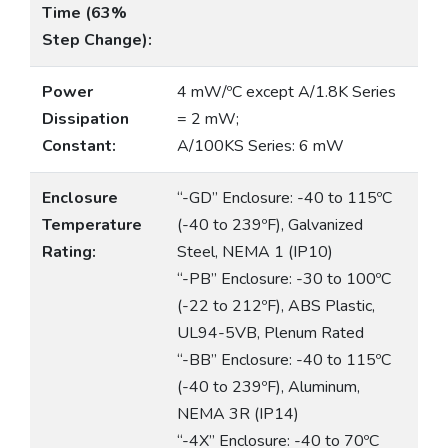
Time (63%
Step Change):
Power
4 mW/ºC except A/1.8K Series
Dissipation
= 2 mW;
Constant:
A/100KS Series: 6 mW
Enclosure
“-GD” Enclosure: -40 to 115ºC
Temperature
(-40 to 239ºF), Galvanized
Rating:
Steel, NEMA 1 (IP10)
“-PB” Enclosure: -30 to 100ºC
(-22 to 212ºF), ABS Plastic,
UL94-5VB, Plenum Rated
“-BB” Enclosure: -40 to 115ºC
(-40 to 239ºF), Aluminum,
NEMA 3R (IP14)
“-4X” Enclosure: -40 to 70ºC