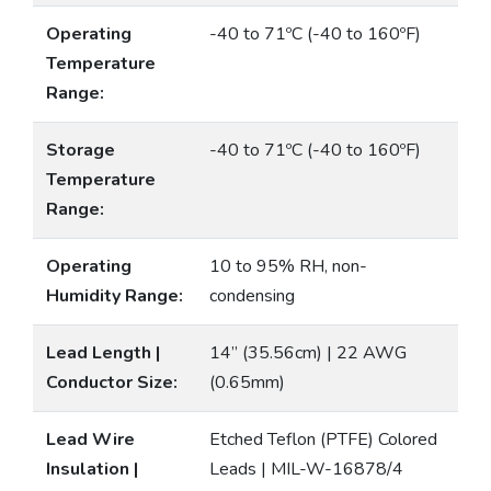
Operating
-40 to 71ºC (-40 to 160ºF)
Temperature
Range:
Storage
-40 to 71ºC (-40 to 160ºF)
Temperature
Range:
Operating
10 to 95% RH, non-
Humidity Range:
condensing
Lead Length |
14” (35.56cm) | 22 AWG
Conductor Size:
(0.65mm)
Lead Wire
Etched Teflon (PTFE) Colored
Insulation |
Leads | MIL-W-16878/4