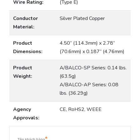
Wire Rating:
(Type E)
Conductor
Silver Plated Copper
Material:
Product
4.50” (114.3mm) x 2.78”
Dimensions:
(70.6mm) x 0.187” (4.76mm)
Product
A/BALCO-SP Series: 0.14 lbs.
Weight:
(63.5g)
A/BALCO-AP Series: 0.08
lbs. (36.29g)
Agency
CE, RoHS2, WEEE
Approvals: