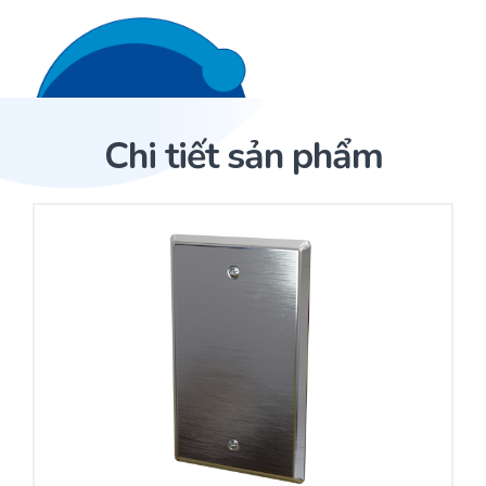
Liên hệ 24/7
Trang Chủ
Chi tiết sản phẩm
Giới thiệu
Trang Chủ
Sản phẩm
Cảm biến ACI
Dịch Vụ
Sản phẩm
Cảm biến ACI
Dự án
Nhà phân phối cảm biến
Bài viết
Nhà sản xuất thiết bị điều khiển
Hợp tác
Cung cấp giải pháp quản lý cho toà nhà (BMS)