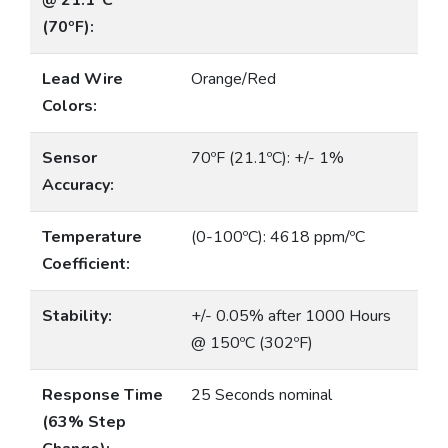
@ 21.1ºC
(70ºF):
Lead Wire
Orange/Red
Colors:
Sensor
70ºF (21.1ºC): +/- 1%
Accuracy:
Temperature
(0-100ºC): 4618 ppm/ºC
Coefficient:
Stability:
+/- 0.05% after 1000 Hours
@ 150ºC (302ºF)
Response Time
25 Seconds nominal
(63% Step