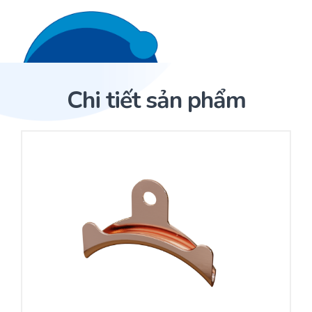
Liên hệ 24/7
Trang Chủ
Chi tiết sản phẩm
Giới thiệu
Trang Chủ
Sản phẩm
Cảm biến ACI
Dịch Vụ
Sản phẩm
Cảm biến ACI
Dự án
Nhà phân phối cảm biến
Bài viết
Nhà sản xuất thiết bị điều khiển
Hợp tác
Cung cấp giải pháp quản lý cho toà nhà (BMS)