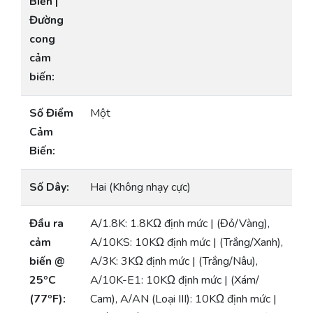
Biến |
Đường
cong
cảm
biến:
Số Điểm
Một
Cảm
Biến:
Số Dây:
Hai (Không nhạy cực)
Đầu ra
A/1.8K: 1.8KΩ định mức | (Đỏ/Vàng),
cảm
A/10KS: 10KΩ định mức | (Trắng/Xanh),
biến @
A/3K: 3KΩ định mức | (Trắng/Nâu),
25ºC
A/10K-E1: 10KΩ định mức | (Xám/
(77ºF):
Cam), A/AN (Loại III): 10KΩ định mức |