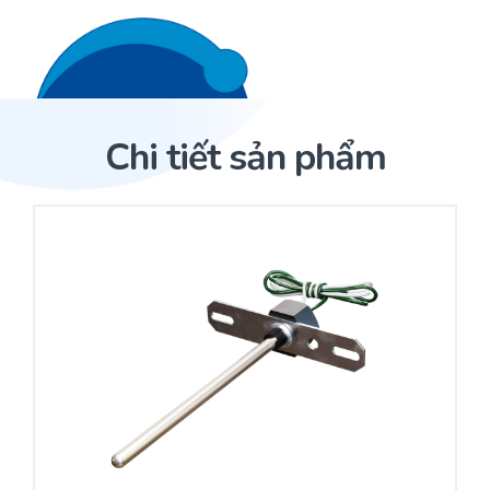
Liên hệ 24/7
Trang Chủ
Chi tiết sản phẩm
Giới thiệu
Trang Chủ
Sản phẩm
Cảm biến ACI
Dịch Vụ
Sản phẩm
Cảm biến ACI
Dự án
Nhà phân phối cảm biến
Bài viết
Nhà sản xuất thiết bị điều khiển
Hợp tác
Cung cấp giải pháp quản lý cho toà nhà (BMS)