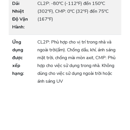
Dải
CL2P: -80ºC (-112ºF) đến 150ºC
Nhiệt
(302ºF), CMP: 0ºC (32ºF) đến 75ºC
Độ Vận
(167ºF)
Hành:
Ứng
CL2P: Phù hợp cho vị trí trong nhà và
dụng
ngoài trời(ẩm). Chống dầu, khí, ánh sáng
được
mặt trời, chống mài mòn axit, CMP: Phù
xếp
hợp cho việc sử dụng trong nhà. Không
hạng:
dùng cho việc sử dụng ngoài trời hoặc
ánh sáng UV