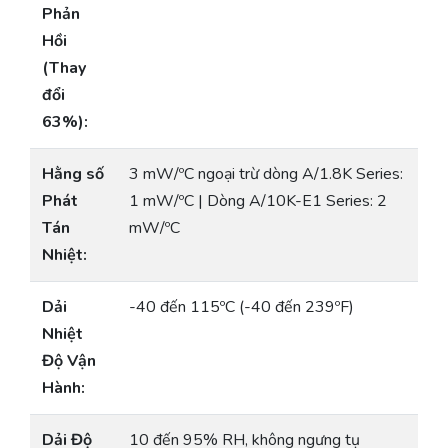
Phản
Hồi
(Thay
đổi
63%):
Hằng số
3 mW/ºC ngoại trừ dòng A/1.8K Series:
Phát
1 mW/ºC | Dòng A/10K-E1 Series: 2
Tán
mW/ºC
Nhiệt:
Dải
-40 đến 115ºC (-40 đến 239ºF)
Nhiệt
Độ Vận
Hành:
Dải Độ
10 đến 95% RH, không ngưng tụ