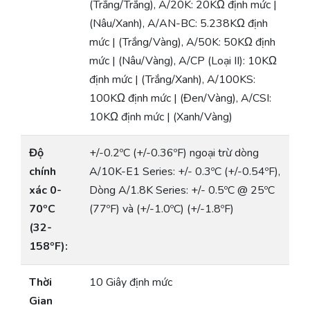
(Trắng/Trắng), A/20K: 20KΩ định mức |
(Nâu/Xanh), A/AN-BC: 5.238KΩ định
mức | (Trắng/Vàng), A/50K: 50KΩ định
mức | (Nâu/Vàng), A/CP (Loại II): 10KΩ
định mức | (Trắng/Xanh), A/100KS:
100KΩ định mức | (Đen/Vàng), A/CSI:
10KΩ định mức | (Xanh/Vàng)
Độ
+/-0.2ºC (+/-0.36ºF) ngoại trừ dòng
chính
A/10K-E1 Series: +/- 0.3ºC (+/-0.54ºF),
xác 0-
Dòng A/1.8K Series: +/- 0.5ºC @ 25ºC
70ºC
(77ºF) và (+/-1.0ºC) (+/-1.8ºF)
(32-
158ºF):
Thời
10 Giây định mức
Gian