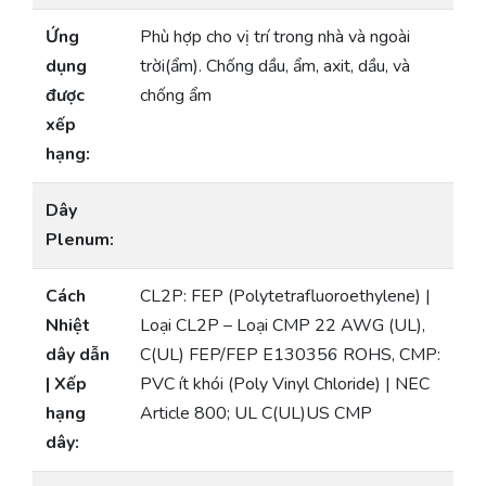
Ứng
Phù hợp cho vị trí trong nhà và ngoài
dụng
trời(ẩm). Chống dầu, ẩm, axit, dầu, và
được
chống ẩm
xếp
hạng:
Dây
Plenum:
Cách
CL2P: FEP (Polytetrafluoroethylene) |
Nhiệt
Loại CL2P – Loại CMP 22 AWG (UL),
dây dẫn
C(UL) FEP/FEP E130356 ROHS, CMP:
| Xếp
PVC ít khói (Poly Vinyl Chloride) | NEC
hạng
Article 800; UL C(UL)US CMP
dây: