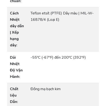
chuẩn:
Cách
Teflon etsít (PTFE) Dây màu | MIL-W-
Nhiệt
16878/4 (Loại E)
dây dẫn
| Xếp
hạng
dây:
Dải
-55ºC (-67ºF) đến 200ºC (392ºF)
Nhiệt
Độ Vận
Hành:
Chất
Đồng mạ bạch kim
liệu
Dẫn: