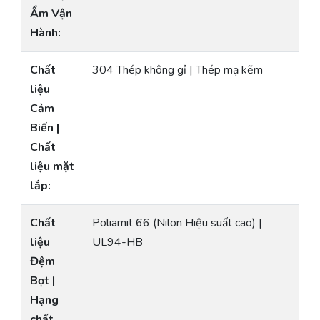
Ẩm Vận
Hành:
Chất
304 Thép không gỉ | Thép mạ kẽm
liệu
Cảm
Biến |
Chất
liệu mặt
lắp:
Chất
Poliamit 66 (Nilon Hiệu suất cao) |
liệu
UL94-HB
Đệm
Bọt |
Hạng
chất