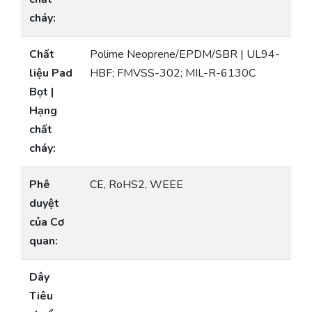
cháy:
Chất
Polime Neoprene/EPDM/SBR | UL94-
liệu Pad
HBF; FMVSS-302; MIL-R-6130C
Bọt |
Hạng
chất
cháy:
Phê
CE, RoHS2, WEEE
duyệt
của Cơ
quan:
Dây
Tiêu