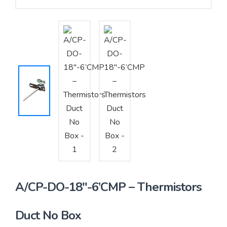
Yêu cầu báo giá
Bảo trì – Bảo dưỡng hệ thống
Tư vấn – Thiết kế – Cung cấp thiết bị HVAC
Tư vấn thiết kế, thi công tủ điều khiển
Thi công – Lắp đặt hệ thống HVAC
A/CP-DO-18″-6’CMP – Thermistors
Duct No Box