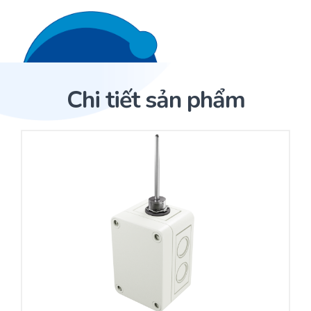
Liên hệ 24/7
Trang Chủ
Chi tiết sản phẩm
Giới thiệu
Trang Chủ
Sản phẩm
Cảm biến ACI
Dịch Vụ
Sản phẩm
Cảm biến ACI
Dự án
Nhà phân phối cảm biến
Bài viết
Nhà sản xuất thiết bị điều khiển
Hợp tác
Cung cấp giải pháp quản lý cho toà nhà (BMS)