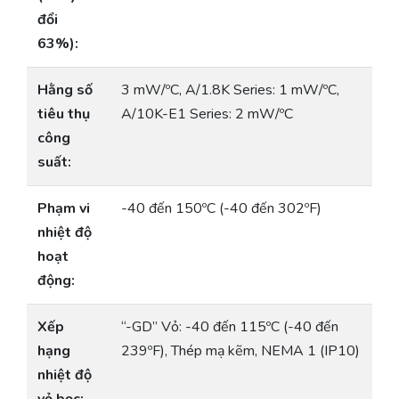
đổi
63%):
Hằng số
3 mW/ºC, A/1.8K Series: 1 mW/ºC,
tiêu thụ
A/10K-E1 Series: 2 mW/ºC
công
suất:
Phạm vi
-40 đến 150ºC (-40 đến 302ºF)
nhiệt độ
hoạt
động:
Xếp
“-GD” Vỏ: -40 đến 115ºC (-40 đến
hạng
239ºF), Thép mạ kẽm, NEMA 1 (IP10)
nhiệt độ