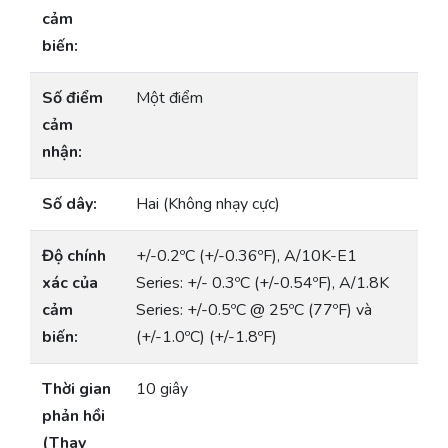
cảm
biến:
Số điểm
Một điểm
cảm
nhận:
Số dây:
Hai (Không nhạy cực)
Độ chính
+/-0.2ºC (+/-0.36ºF), A/10K-E1
xác của
Series: +/- 0.3ºC (+/-0.54ºF), A/1.8K
cảm
Series: +/-0.5ºC @ 25ºC (77ºF) và
biến:
(+/-1.0ºC) (+/-1.8ºF)
Thời gian
10 giây
phản hồi
(Thay