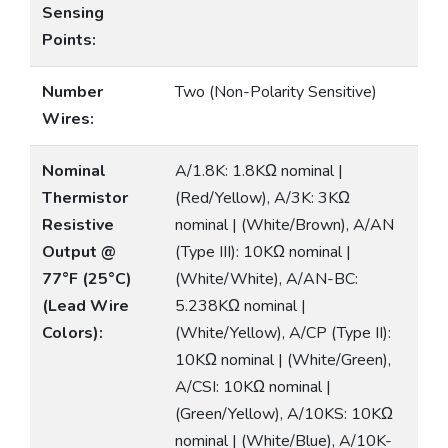
Sensing
Points:
Number
Two (Non-Polarity Sensitive)
Wires:
Nominal
A/1.8K: 1.8KΩ nominal |
Thermistor
(Red/Yellow), A/3K: 3KΩ
Resistive
nominal | (White/Brown), A/AN
Output @
(Type III): 10KΩ nominal |
77°F (25°C)
(White/White), A/AN-BC:
(Lead Wire
5.238KΩ nominal |
Colors):
(White/Yellow), A/CP (Type II):
10KΩ nominal | (White/Green),
A/CSI: 10KΩ nominal |
(Green/Yellow), A/10KS: 10KΩ
nominal | (White/Blue), A/10K-