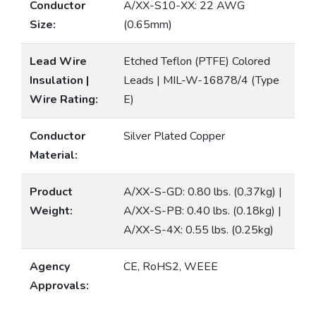
Conductor
A/XX-S10-XX: 22 AWG
Size:
(0.65mm)
Lead Wire
Etched Teflon (PTFE) Colored
Insulation |
Leads | MIL-W-16878/4 (Type
Wire Rating:
E)
Conductor
Silver Plated Copper
Material:
Product
A/XX-S-GD: 0.80 lbs. (0.37kg) |
Weight:
A/XX-S-PB: 0.40 lbs. (0.18kg) |
A/XX-S-4X: 0.55 lbs. (0.25kg)
Agency
CE, RoHS2, WEEE
Approvals: