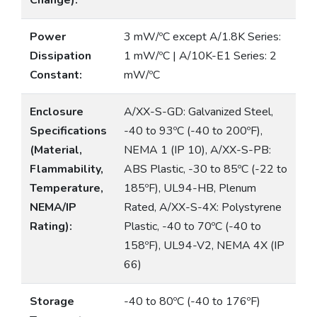
Change):
Power
3 mW/ºC except A/1.8K Series:
Dissipation
1 mW/ºC | A/10K-E1 Series: 2
Constant:
mW/ºC
Enclosure
A/XX-S-GD: Galvanized Steel,
Specifications
-40 to 93ºC (-40 to 200ºF),
(Material,
NEMA 1 (IP 10), A/XX-S-PB:
Flammability,
ABS Plastic, -30 to 85ºC (-22 to
Temperature,
185ºF), UL94-HB, Plenum
NEMA/IP
Rated, A/XX-S-4X: Polystyrene
Rating):
Plastic, -40 to 70ºC (-40 to
158ºF), UL94-V2, NEMA 4X (IP
66)
Storage
-40 to 80ºC (-40 to 176ºF)