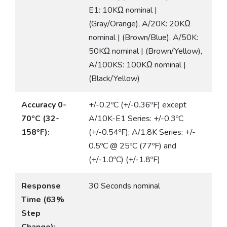
E1: 10KΩ nominal |
(Gray/Orange), A/20K: 20KΩ
nominal | (Brown/Blue), A/50K:
50KΩ nominal | (Brown/Yellow),
A/100KS: 100KΩ nominal |
(Black/Yellow)
Accuracy 0-
+/-0.2ºC (+/-0.36ºF) except
70ºC (32-
A/10K-E1 Series: +/-0.3ºC
158ºF):
(+/-0.54ºF); A/1.8K Series: +/-
0.5ºC @ 25ºC (77ºF) and
(+/-1.0ºC) (+/-1.8ºF)
Response
30 Seconds nominal
Time (63%
Step