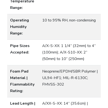
Temperature
Range:
Operating
10 to 95% RH, non-condensing
Humidity
Range:
Pipe Sizes
A/X-S-XX: 1 1/4” (32mm) to 4”
Accepted:
(100mm); A/X-S10-XX: 2”
(50mm) to 10” (250mm)
Foam Pad
Neoprene/EPDM/SBR Polymer |
Material |
UL94-HF1; MIL-R-6130C;
Flammability
FMVSS-302
Rating:
Lead Length |
A/XX-S-XX: 14” (35.6cm) |