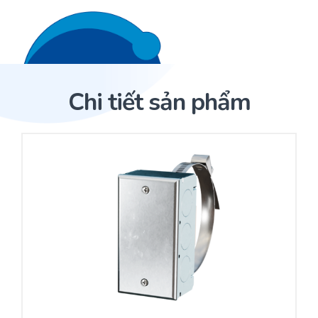
Liên hệ 24/7
Trang Chủ
Chi tiết sản phẩm
Giới thiệu
Trang Chủ
Sản phẩm
Cảm biến ACI
Dịch Vụ
Sản phẩm
Cảm biến ACI
Dự án
Nhà phân phối cảm biến
Bài viết
Nhà sản xuất thiết bị điều khiển
Hợp tác
Cung cấp giải pháp quản lý cho toà nhà (BMS)