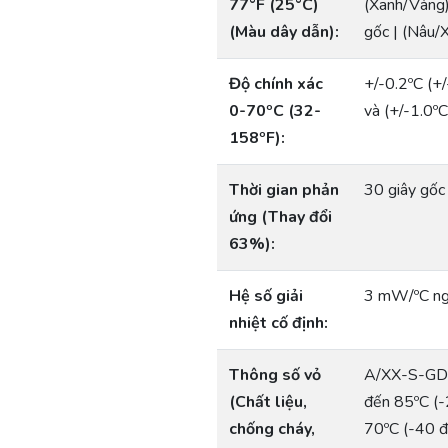
77°F (25°C)
(Xanh/Vàng
(Màu dây dẫn):
gốc | (Nâu/
Độ chính xác
+/-0.2ºC (+
0-70ºC (32-
và (+/-1.0ºC
158ºF):
Thời gian phản
30 giây gốc
ứng (Thay đổi
63%):
Hệ số giải
3 mW/ºC ng
nhiệt cố định:
Thông số vỏ
A/XX-S-GD:
(Chất liệu,
đến 85ºC (
chống cháy,
70ºC (-40 