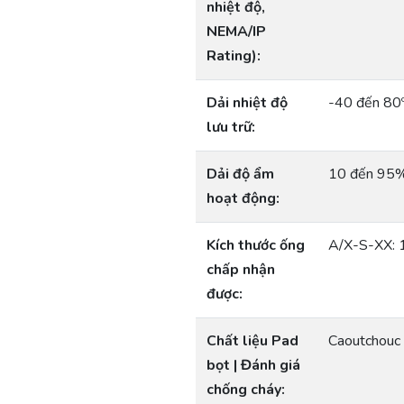
nhiệt độ,
NEMA/IP
Rating):
Dải nhiệt độ
-40 đến 80
lưu trữ:
Dải độ ẩm
10 đến 95%
hoạt động:
Kích thước ống
A/X-S-XX: 
chấp nhận
được:
Chất liệu Pad
Caoutchou
bọt | Đánh giá
chống cháy: