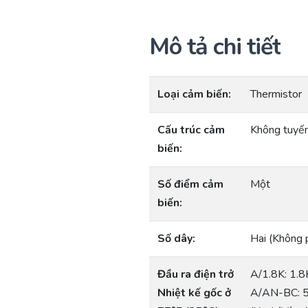
Mô tả chi tiết
Loại cảm biến:
Thermistor
Cấu trúc cảm
Không tuyến
biến:
Số điểm cảm
Một
biến:
Số dây:
Hai (Không 
Đầu ra điện trở
A/1.8K: 1.8
Nhiệt kế gốc ở
A/AN-BC: 5.