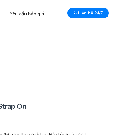
Liên hệ 24/7
Yêu cầu báo giá
Strap On
 (5) năm theo Giới hạn Bảo hành của ACI.