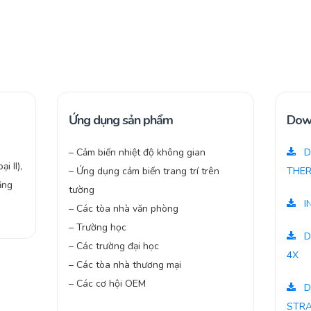
Ứng dụng sản phẩm
Dow
– Cảm biến nhiệt độ không gian
D
i II),
– Ứng dụng cảm biến trang trí trên
THER
ằng
tường
I
– Các tòa nhà văn phòng
– Trường học
D
– Các trường đại học
4X
– Các tòa nhà thương mại
– Các cơ hội OEM
D
STR