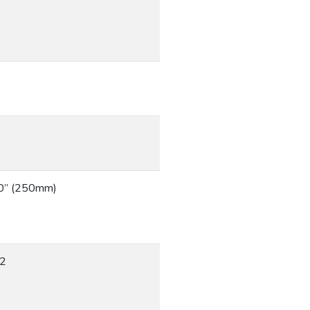
10” (250mm)
02