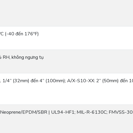
ºC (-40 đến 176ºF)
 RH, không ngưng tụ
1 1/4” (32mm) đến 4” (100mm); A/X-S10-XX: 2” (50mm) đến 
c Neoprene/EPDM/SBR | UL94-HF1; MIL-R-6130C; FMVSS-3