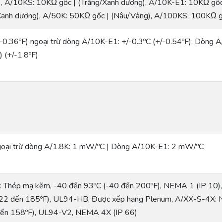
), A/10KS: 10KΩ gốc | (Trắng/Xanh dương), A/10K-E1: 10KΩ gố
Xanh dương), A/50K: 50KΩ gốc | (Nâu/Vàng), A/100KS: 100KΩ g
/-0.36ºF) ngoại trừ dòng A/10K-E1: +/-0.3ºC (+/-0.54ºF); Dòng A
) (+/-1.8ºF)
oại trừ dòng A/1.8K: 1 mW/ºC | Dòng A/10K-E1: 2 mW/ºC
 Thép mạ kẽm, -40 đến 93ºC (-40 đến 200ºF), NEMA 1 (IP 10)
-22 đến 185ºF), UL94-HB, Được xếp hạng Plenum, A/XX-S-4X: N
đến 158ºF), UL94-V2, NEMA 4X (IP 66)