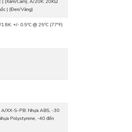
c | (Xám/Cam), A/20K: 20KΩ
ốc | (Đen/Vàng)
/1.8K: +/- 0.5ºC @ 25ºC (77ºF)
, A/XX-S-PB: Nhựa ABS, -30
hựa Polystyrene, -40 đến