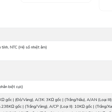
 tính, NTC (Hệ số nhiệt âm)
phân biệt cực)
KΩ gốc | (Đỏ/Vàng), A/3K: 3KΩ gốc | (Trắng/Nâu), A/AN (Loại III)
238KΩ gốc | (Trắng/Vàng), A/CP (Loại II): 10KΩ gốc | (Trắng/Xa