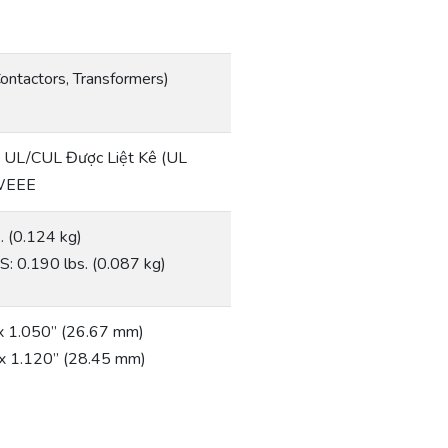
Contactors, Transformers)
, UL/CUL Được Liệt Kê (UL
 WEEE
. (0.124 kg)
 0.190 lbs. (0.087 kg)
 x 1.050” (26.67 mm)
 x 1.120” (28.45 mm)