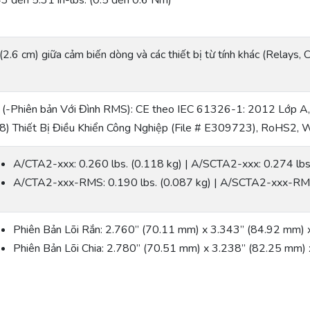
43 đến 5.31 in-lbs. (0.5 đến 0.6 Nm)
(2.6 cm) giữa cảm biến dòng và các thiết bị từ tính khác (Relays, 
 (-Phiên bản Với Đình RMS): CE theo IEC 61326-1: 2012 Lớp A
8) Thiết Bị Điều Khiển Công Nghiệp (File # E309723), RoHS2,
A/CTA2-xxx: 0.260 lbs. (0.118 kg) | A/SCTA2-xxx: 0.274 lbs
A/CTA2-xxx-RMS: 0.190 lbs. (0.087 kg) | A/SCTA2-xxx-RMS:
Phiên Bản Lõi Rắn: 2.760” (70.11 mm) x 3.343” (84.92 mm)
Phiên Bản Lõi Chia: 2.780” (70.51 mm) x 3.238” (82.25 mm)