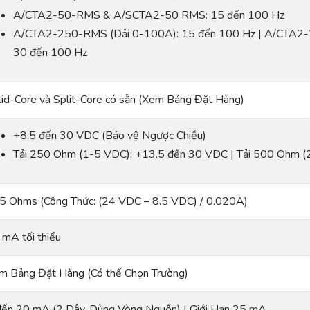
A/CTA2-50-RMS & A/SCTA2-50 RMS: 15 đến 100 Hz
A/CTA2-250-RMS (Dải 0-100A): 15 đến 100 Hz | A/CTA2
30 đến 100 Hz
lid-Core và Split-Core có sẵn (Xem Bảng Đặt Hàng)
+8.5 đến 30 VDC (Bảo vệ Ngược Chiều)
Tải 250 Ohm (1-5 VDC): +13.5 đến 30 VDC | Tải 500 Ohm 
5 Ohms (Công Thức: (24 VDC – 8.5 VDC) / 0.020A)
 mA tối thiểu
m Bảng Đặt Hàng (Có thể Chọn Trường)
đến 20 mA (2 Dây, Dùng Vòng Nguồn) | Giới Hạn 25 mA