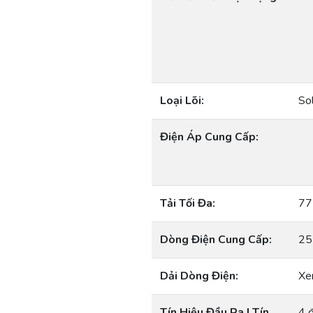
Loại Lõi:
So
Điện Áp Cung Cấp:
Tải Tối Đa:
77
Dòng Điện Cung Cấp:
25
Dải Dòng Điện:
Xe
Tín Hiệu Đầu Ra | Tín
4 