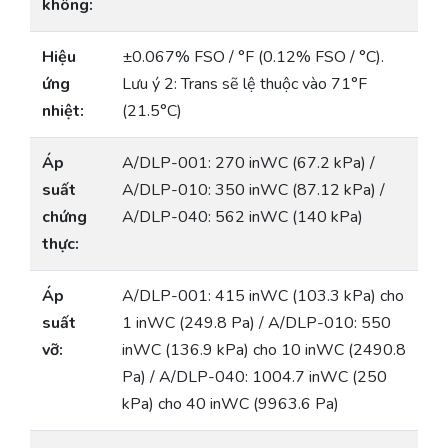
không:
Hiệu
±0.067% FSO / °F (0.12% FSO / °C).
ứng
Lưu ý 2: Trans sẽ lệ thuộc vào 71°F
nhiệt:
(21.5°C)
Áp
A/DLP-001: 270 inWC (67.2 kPa) /
suất
A/DLP-010: 350 inWC (87.12 kPa) /
chứng
A/DLP-040: 562 inWC (140 kPa)
thực:
Áp
A/DLP-001: 415 inWC (103.3 kPa) cho
suất
1 inWC (249.8 Pa) / A/DLP-010: 550
vỡ:
inWC (136.9 kPa) cho 10 inWC (2490.8
Pa) / A/DLP-040: 1004.7 inWC (250
kPa) cho 40 inWC (9963.6 Pa)