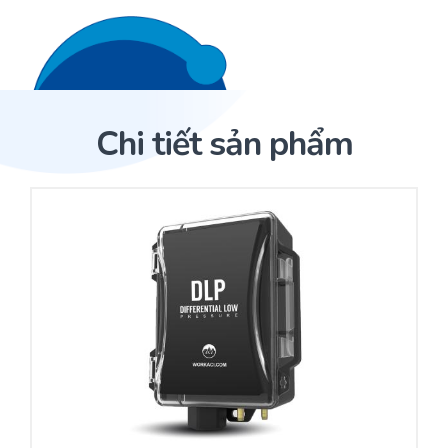
Liên hệ 24/7
Trang Chủ
Chi tiết sản phẩm
Giới thiệu
Trang Chủ
Sản phẩm
Cảm biến ACI
Dịch Vụ
Sản phẩm
Cảm biến ACI
Dự án
Nhà phân phối cảm biến
Bài viết
Nhà sản xuất thiết bị điều khiển
Hợp tác
Cung cấp giải pháp quản lý cho toà nhà (BMS)