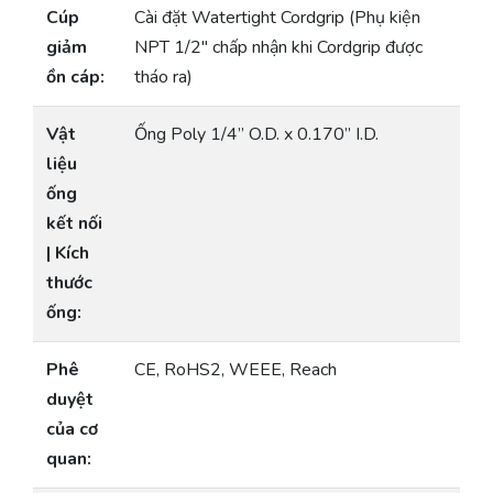
Cúp
Cài đặt Watertight Cordgrip (Phụ kiện
giảm
NPT 1/2″ chấp nhận khi Cordgrip được
ồn cáp:
tháo ra)
Vật
Ống Poly 1/4” O.D. x 0.170” I.D.
liệu
ống
kết nối
| Kích
thước
ống:
Phê
CE, RoHS2, WEEE, Reach
duyệt
của cơ
quan: