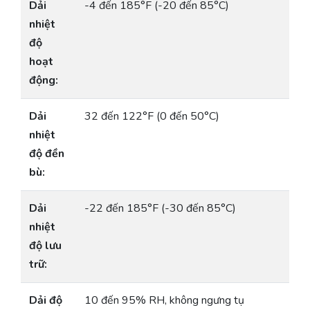
Dải
-4 đến 185°F (-20 đến 85°C)
nhiệt
độ
hoạt
động:
Dải
32 đến 122°F (0 đến 50°C)
nhiệt
độ đền
bù:
Dải
-22 đến 185°F (-30 đến 85°C)
nhiệt
độ lưu
trữ:
Dải độ
10 đến 95% RH, không ngưng tụ