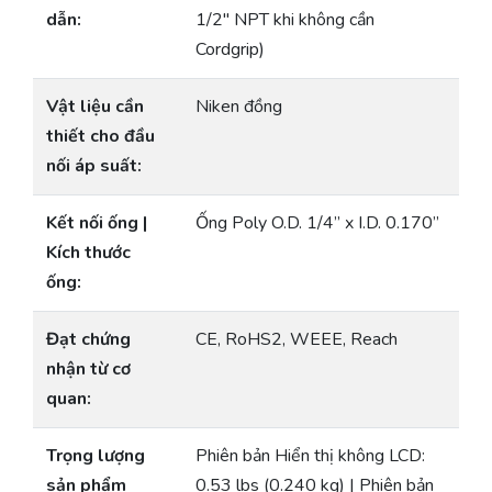
dẫn:
1/2″ NPT khi không cần
Cordgrip)
Vật liệu cần
Niken đồng
thiết cho đầu
nối áp suất:
Kết nối ống |
Ống Poly O.D. 1/4” x I.D. 0.170”
Kích thước
ống:
Đạt chứng
CE, RoHS2, WEEE, Reach
nhận từ cơ
quan:
Trọng lượng
Phiên bản Hiển thị không LCD:
sản phẩm
0.53 lbs (0.240 kg) | Phiên bản