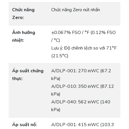
Chức năng
Chức năng Zero nút nhấn
Zero:
Ảnh hưởng
±0.067% FSO / °F (0.12% FSO
nhiệt:
/ °C)
Lưu ý: Độ chênh lệch so với 71°F
(21.5°C)
Áp suất chứng
A/DLP-001: 270 inWC (67.2
thực:
kPa)
A/DLP-010: 350 inWC (87.12
kPa)
A/DLP-040: 562 inWC (140
kPa)
Áp suất nổ:
A/DLP-001: 415 inWC (103.3