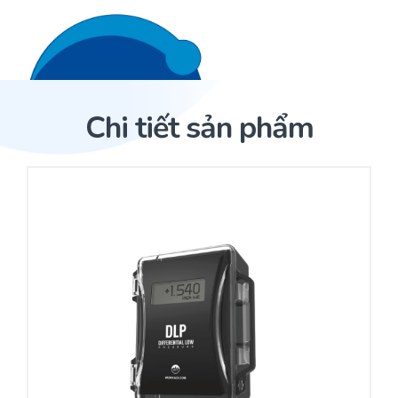
Liên hệ 24/7
Trang Chủ
Chi tiết sản phẩm
Giới thiệu
Trang Chủ
Sản phẩm
Cảm biến ACI
Dịch Vụ
Sản phẩm
Cảm biến ACI
Dự án
Nhà phân phối cảm biến
Bài viết
Nhà sản xuất thiết bị điều khiển
Hợp tác
Cung cấp giải pháp quản lý cho toà nhà (BMS)