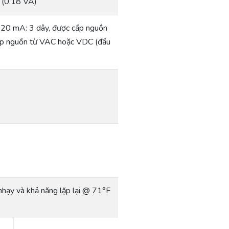
 (0.18 VA)
4-20 mA: 3 dây, được cấp nguồn
cấp nguồn từ VAC hoặc VDC (đầu
 nhạy và khả năng lặp lại @ 71°F