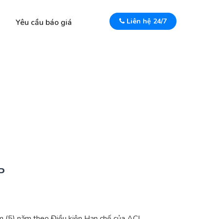
Liên hệ 24/7
Yêu cầu báo giá
P
 (5) năm theo Điều kiện Hạn chế của ACI.