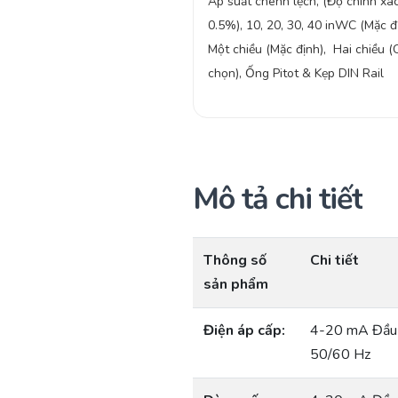
Áp suất chênh lệch, (Độ chính xá
0.5%), 10, 20, 30, 40 inWC (Mặc đị
Một chiều (Mặc định), Hai chiều (
chọn), Ống Pitot & Kẹp DIN Rail
Mô tả chi tiết
Thông số
Chi tiết
sản phẩm
Điện áp cấp:
4-20 mA Đầu 
50/60 Hz