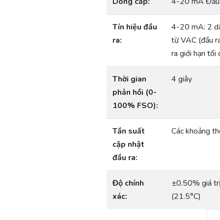
Dòng cấp:
4-20 mA Đầu r
Tín hiệu đầu
4-20 mA: 2 dâ
ra:
từ VAC (đầu r
ra giới hạn tố
Thời gian
4 giây
phản hồi (0-
100% FSO):
Tần suất
Các khoảng thờ
cập nhật
đầu ra:
Độ chính
±0.50% giá trị
xác:
(21.5°C)