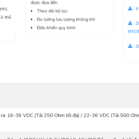
c
được đưa đến
nh),
I
Theo dõi bộ lọc
Có thể
Đo lường lưu lượng không khí
D
Điều khiển quy trình
PITO
D
ra: 16-36 VDC (Tải 250 Ohm tối đa) / 22-36 VDC (Tải 500 Ohm