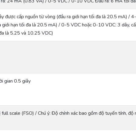
a: 24 mA (0.83 VA) / 0-5 VDC / 0-10 VDC Đầu ra: 6 mA tối đa
y được cấp nguồn từ vòng (đầu ra giới hạn tối đa là 20.5 mA) / 
a giới hạn tối đa là 20.5 mA) / 0-5 VDC hoặc 0-10 VDC: 3 dây, 
i đa là 5.25 và 10.25 VDC)
i gian 0.5 giây
 full scale (FSO) / Chú ý: Độ chính xác bao gồm độ tuyến tính, độ