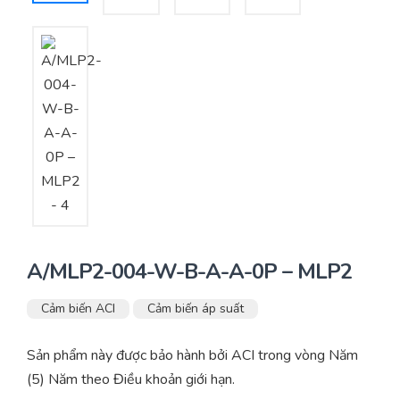
Yêu cầu báo giá
Bảo trì – Bảo dưỡng hệ thống
Tư vấn – Thiết kế – Cung cấp thiết bị HVAC
Tư vấn thiết kế, thi công tủ điều khiển
Thi công – Lắp đặt hệ thống HVAC
A/MLP2-004-W-B-A-A-0P – MLP2
Cảm biến ACI
Cảm biến áp suất
Sản phẩm này được bảo hành bởi ACI trong vòng Năm
(5) Năm theo Điều khoản giới hạn.