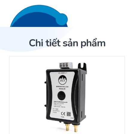
Liên hệ 24/7
Trang Chủ
Chi tiết sản phẩm
Giới thiệu
Trang Chủ
Sản phẩm
Cảm biến ACI
Dịch Vụ
Sản phẩm
Cảm biến ACI
Dự án
Nhà phân phối cảm biến
Bài viết
Nhà sản xuất thiết bị điều khiển
Hợp tác
Cung cấp giải pháp quản lý cho toà nhà (BMS)