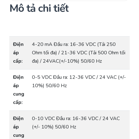
Mô tả chi tiết
Điện
4-20 mA Đầu ra: 16-36 VDC (Tải 250
áp
Ohm tối đa) / 21-36 VDC (Tải 500 Ohm tối
cấp:
đa) / 24VAC(+/-10%) 50/60 Hz
Điện
0-5 VDC Đầu ra: 12-36 VDC / 24 VAC (+/-
áp
10%) 50/60 Hz
cung
cấp:
Điện
0-10 VDC Đầu ra: 16-36 VDC / 24 VAC
áp
(+/- 10%) 50/60 Hz
cung