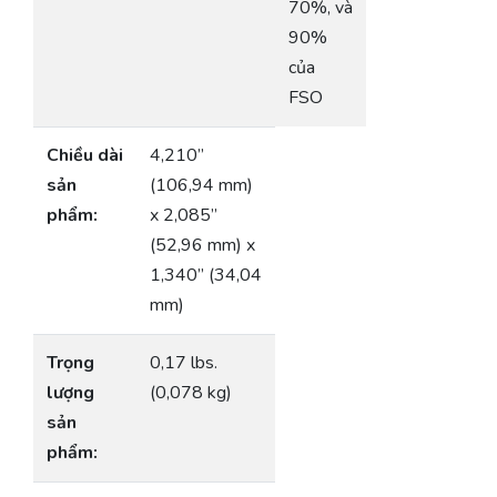
70%, và
90%
của
FSO
Chiều dài
4,210”
sản
(106,94 mm)
phẩm:
x 2,085”
(52,96 mm) x
1,340” (34,04
mm)
Trọng
0,17 lbs.
lượng
(0,078 kg)
sản
phẩm: