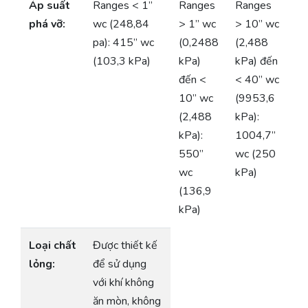
Áp suất
Ranges < 1”
Ranges
Ranges
phá vỡ:
wc (248,84
> 1” wc
> 10” wc
pa): 415” wc
(0,2488
(2,488
(103,3 kPa)
kPa)
kPa) đến
đến <
< 40” wc
10” wc
(9953,6
(2,488
kPa):
kPa):
1004,7”
550”
wc (250
wc
kPa)
(136,9
kPa)
Loại chất
Được thiết kế
lỏng:
để sử dụng
với khí không
ăn mòn, không