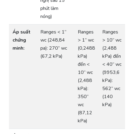
nghị sau 15
phút làm
nóng)
Áp suất
Ranges < 1”
Ranges
Ranges
chứng
wc (248,84
> 1” wc
> 10” wc
minh:
pa): 270” wc
(0,2488
(2,488
(67,2 kPa)
kPa)
kPa) đến
đến <
< 40” wc
10” wc
(9953,6
(2,488
kPa):
kPa):
562” wc
350”
(140
wc
kPa)
(87,12
kPa)