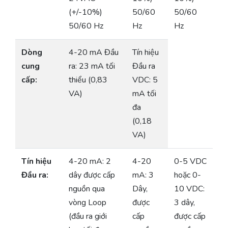
(+/-10%)
50/60
50/60
50/60 Hz
Hz
Hz
Dòng
4-20 mA Đầu
Tín hiệu
cung
ra: 23 mA tối
Đầu ra
cấp:
thiểu (0,83
VDC: 5
VA)
mA tối
đa
(0,18
VA)
Tín hiệu
4-20 mA: 2
4-20
0-5 VDC
Đầu ra:
dây được cấp
mA: 3
hoặc 0-
nguồn qua
Dây,
10 VDC:
vòng Loop
được
3 dây,
(đầu ra giới
cấp
được cấp