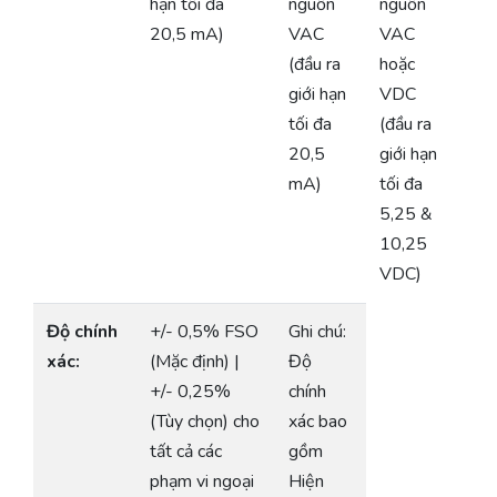
hạn tối đa
nguồn
nguồn
20,5 mA)
VAC
VAC
(đầu ra
hoặc
giới hạn
VDC
tối đa
(đầu ra
20,5
giới hạn
mA)
tối đa
5,25 &
10,25
VDC)
Độ chính
+/- 0,5% FSO
Ghi chú:
xác:
(Mặc định) |
Độ
+/- 0,25%
chính
(Tùy chọn) cho
xác bao
tất cả các
gồm
phạm vi ngoại
Hiện