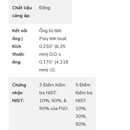
Chất liệu
Đồng
cảng áp:
Kết nối
Ống từ tính
ống |
Poly linh hoạt
Kích
0,250” (6,35
thước
mm) O.D. x
ống:
0,170” (4,318
mm) I.D.
Chứng
3 Điểm Kiểm
5 Điểm
nhận
tra NIST:
Kiểm tra
NIST:
10%, 50%, &
NIST:
90% của FSO
10%,
30%,
50%,