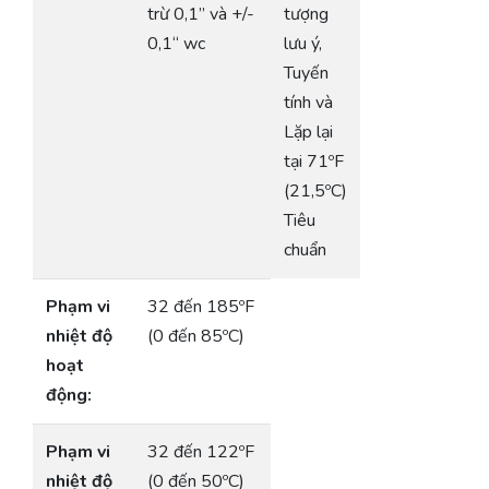
trừ 0,1” và +/-
tượng
0,1“ wc
lưu ý,
Tuyến
tính và
Lặp lại
tại 71ºF
(21,5ºC)
Tiêu
chuẩn
Phạm vi
32 đến 185ºF
nhiệt độ
(0 đến 85ºC)
hoạt
động:
Phạm vi
32 đến 122ºF
nhiệt độ
(0 đến 50ºC)