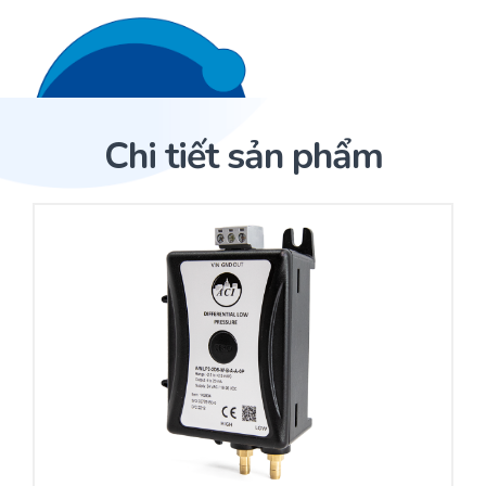
Liên hệ 24/7
Trang Chủ
Chi tiết sản phẩm
Giới thiệu
Trang Chủ
Sản phẩm
Cảm biến ACI
Dịch Vụ
Sản phẩm
Cảm biến ACI
Dự án
Nhà phân phối cảm biến
Bài viết
Nhà sản xuất thiết bị điều khiển
Hợp tác
Cung cấp giải pháp quản lý cho toà nhà (BMS)