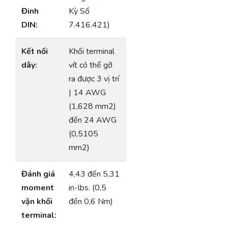
Đinh
Kỳ Số
DIN:
7.416.421)
Kết nối
Khối terminal
dây:
vít có thể gỡ
ra được 3 vị trí
| 14 AWG
(1,628 mm2)
đến 24 AWG
(0,5105
mm2)
Đánh giá
4,43 đến 5,31
moment
in-lbs. (0,5
vặn khối
đến 0,6 Nm)
terminal: