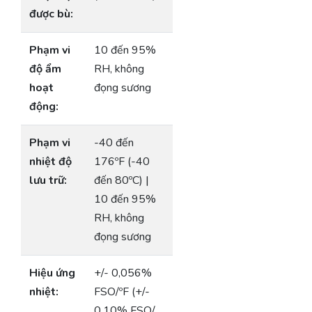
được bù:
Phạm vi
10 đến 95%
độ ẩm
RH, không
hoạt
đọng sương
động:
Phạm vi
-40 đến
nhiệt độ
176ºF (-40
lưu trữ:
đến 80ºC) |
10 đến 95%
RH, không
đọng sương
Hiệu ứng
+/- 0,056%
nhiệt:
FSO/ºF (+/-
0,10% FSO/