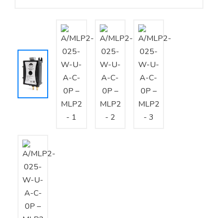
Yêu cầu báo giá
Bảo trì – Bảo dưỡng hệ thống
Tư vấn – Thiết kế – Cung cấp thiết bị HVAC
Tư vấn thiết kế, thi công tủ điều khiển
Thi công – Lắp đặt hệ thống HVAC