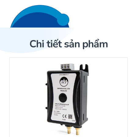
Liên hệ 24/7
Trang Chủ
Chi tiết sản phẩm
Giới thiệu
Trang Chủ
Sản phẩm
Cảm biến ACI
Dịch Vụ
Sản phẩm
Cảm biến ACI
Dự án
Nhà phân phối cảm biến
Bài viết
Nhà sản xuất thiết bị điều khiển
Hợp tác
Cung cấp giải pháp quản lý cho toà nhà (BMS)