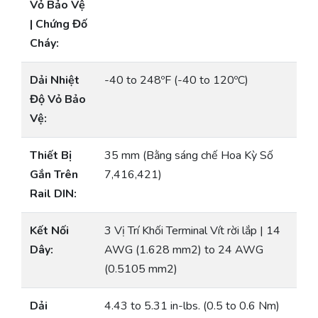
Vỏ Bảo Vệ
| Chứng Đố
Cháy:
Dải Nhiệt
-40 to 248ºF (-40 to 120ºC)
Độ Vỏ Bảo
Vệ:
Thiết Bị
35 mm (Bằng sáng chế Hoa Kỳ Số
Gắn Trên
7,416,421)
Rail DIN:
Kết Nối
3 Vị Trí Khối Terminal Vít rời lắp | 14
Dây:
AWG (1.628 mm2) to 24 AWG
(0.5105 mm2)
Dải
4.43 to 5.31 in-lbs. (0.5 to 0.6 Nm)