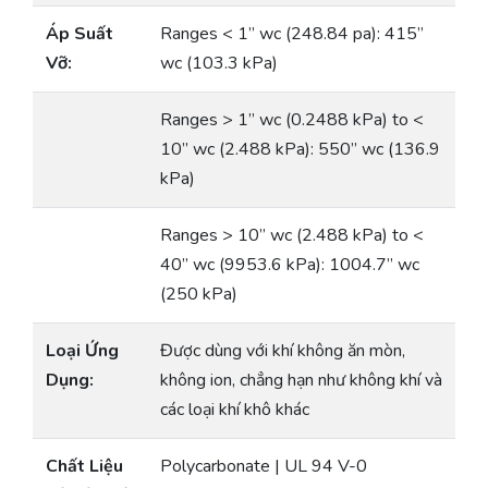
Áp Suất
Ranges < 1” wc (248.84 pa): 415”
Vỡ:
wc (103.3 kPa)
Ranges > 1” wc (0.2488 kPa) to <
10” wc (2.488 kPa): 550” wc (136.9
kPa)
Ranges > 10” wc (2.488 kPa) to <
40” wc (9953.6 kPa): 1004.7” wc
(250 kPa)
Loại Ứng
Được dùng với khí không ăn mòn,
Dụng:
không ion, chẳng hạn như không khí và
các loại khí khô khác
Chất Liệu
Polycarbonate | UL 94 V-0