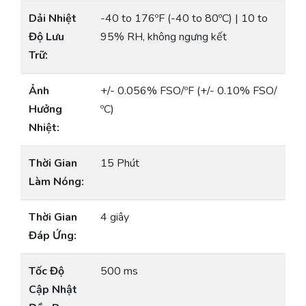
Dải Nhiệt
-40 to 176ºF (-40 to 80ºC) | 10 to
Độ Lưu
95% RH, không ngưng kết
Trữ:
Ảnh
+/- 0.056% FSO/ºF (+/- 0.10% FSO/
Hưởng
ºC)
Nhiệt:
Thời Gian
15 Phút
Làm Nóng:
Thời Gian
4 giây
Đáp Ứng:
Tốc Độ
500 ms
Cập Nhật