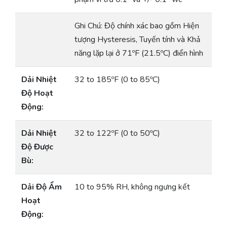
Ghi Chú: Độ chính xác bao gồm Hiện
tượng Hysteresis, Tuyến tính và Khả
năng lặp lại ở 71ºF (21.5ºC) điển hình
Dải Nhiệt
32 to 185ºF (0 to 85ºC)
Độ Hoạt
Động:
Dải Nhiệt
32 to 122ºF (0 to 50ºC)
Độ Được
Bù:
Dải Độ Ẩm
10 to 95% RH, không ngưng kết
Hoạt
Động: