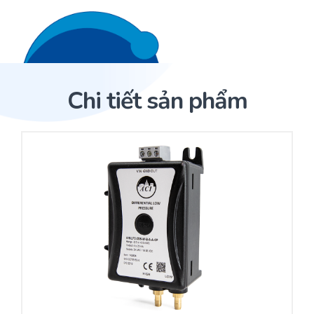
Liên hệ 24/7
Trang Chủ
Chi tiết sản phẩm
Giới thiệu
Trang Chủ
Sản phẩm
Cảm biến ACI
Dịch Vụ
Sản phẩm
Cảm biến ACI
Dự án
Nhà phân phối cảm biến
Bài viết
Nhà sản xuất thiết bị điều khiển
Hợp tác
Cung cấp giải pháp quản lý cho toà nhà (BMS)