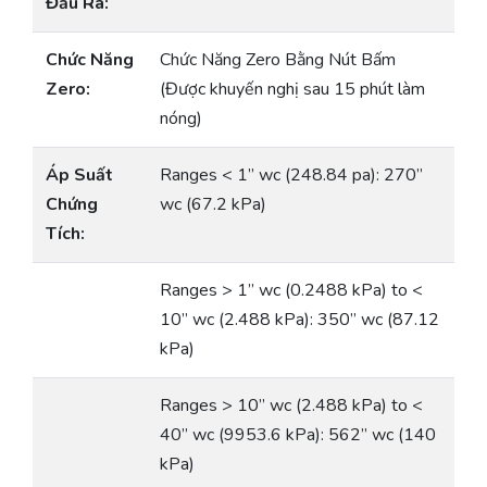
Đầu Ra:
Chức Năng
Chức Năng Zero Bằng Nút Bấm
Zero:
(Được khuyến nghị sau 15 phút làm
nóng)
Áp Suất
Ranges < 1” wc (248.84 pa): 270”
Chứng
wc (67.2 kPa)
Tích:
Ranges > 1” wc (0.2488 kPa) to <
10” wc (2.488 kPa): 350” wc (87.12
kPa)
Ranges > 10” wc (2.488 kPa) to <
40” wc (9953.6 kPa): 562” wc (140
kPa)