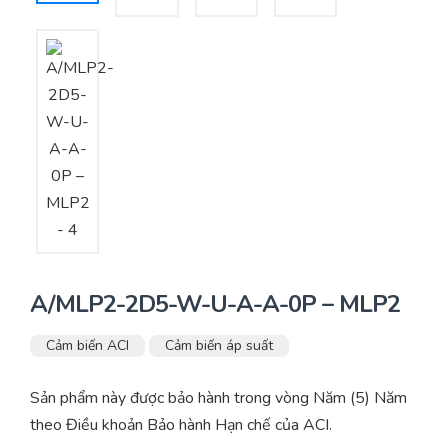
Yêu cầu báo giá
Bảo trì – Bảo dưỡng hệ thống
Tư vấn – Thiết kế – Cung cấp thiết bị HVAC
Tư vấn thiết kế, thi công tủ điều khiển
Thi công – Lắp đặt hệ thống HVAC
A/MLP2-2D5-W-U-A-A-0P – MLP2
Cảm biến ACI
Cảm biến áp suất
Sản phẩm này được bảo hành trong vòng Năm (5) Năm
theo Điều khoản Bảo hành Hạn chế của ACI.