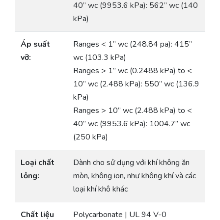
40” wc (9953.6 kPa): 562” wc (140
kPa)
Áp suất
Ranges < 1” wc (248.84 pa): 415”
vỡ:
wc (103.3 kPa)
Ranges > 1” wc (0.2488 kPa) to <
10” wc (2.488 kPa): 550” wc (136.9
kPa)
Ranges > 10” wc (2.488 kPa) to <
40” wc (9953.6 kPa): 1004.7” wc
(250 kPa)
Loại chất
Dành cho sử dụng với khí không ăn
lỏng:
mòn, không ion, như không khí và các
loại khí khô khác
Chất liệu
Polycarbonate | UL 94 V-0