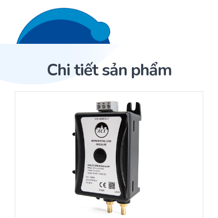
Liên hệ 24/7
Trang Chủ
Chi tiết sản phẩm
Giới thiệu
Trang Chủ
Sản phẩm
Cảm biến ACI
Dịch Vụ
Sản phẩm
Cảm biến ACI
Dự án
Nhà phân phối cảm biến
Bài viết
Nhà sản xuất thiết bị điều khiển
Hợp tác
Cung cấp giải pháp quản lý cho toà nhà (BMS)