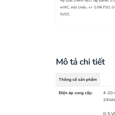
Áp suất chênh lệch, lắp panel, 0.1
inWC, một chiều, +/- 0.5% FSO, 0
5VDC.
Mô tả chi tiết
Thông số sản phẩm
Điện áp cung cấp:
4-20 
24VAC
0-5 V