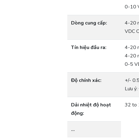
0-10 
Dòng cung cấp:
4-20 
VDC O
Tín hiệu đầu ra:
4-20 
4-20 
0-5 V
Độ chính xác:
+/- 0.
Lưu ý:
Dải nhiệt độ hoạt
32 to 
động:
…