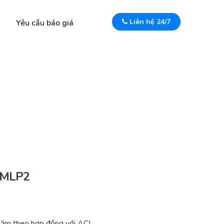
Liên hệ 24/7
Yêu cầu báo giá
 MLP2
năm theo hợp đồng với ACI.