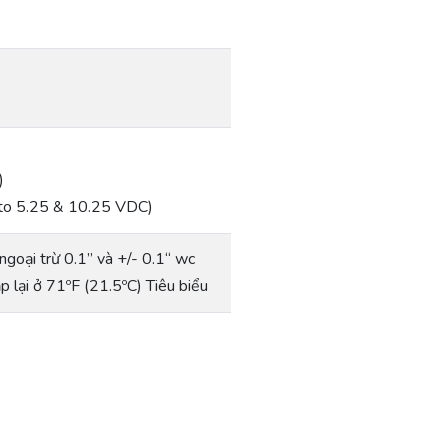
)
)
to 5.25 & 10.25 VDC)
ngoại trừ 0.1” và +/- 0.1“ wc
 lại ở 71ºF (21.5ºC) Tiêu biểu