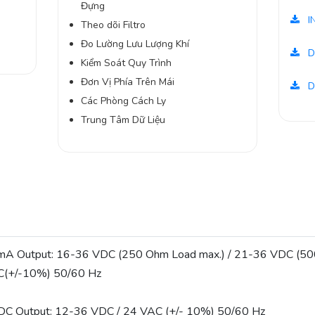
Đựng
-
I
Theo dõi Filtro
Đo Lường Lưu Lượng Khí
D
Kiểm Soát Quy Trình
Đơn Vị Phía Trên Mái
D
Các Phòng Cách Ly
Trung Tâm Dữ Liệu
mA Output: 16-36 VDC (250 Ohm Load max.) / 21-36 VDC (50
(+/-10%) 50/60 Hz
DC Output: 12-36 VDC / 24 VAC (+/- 10%) 50/60 Hz