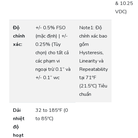
& 10.25
VDC)
Độ
+/- 0.5% FSO
Note1: Độ
chính
(mặc định) | +/-
chính xác bao
xác:
0.25% (Tùy
gồm
chọn) cho tất cả
Hysteresis,
các phạm vi
Linearity và
ngoại trừ 0.1” và
Repeatability
+/- 0.1“ wc
tại 71ºF
(21.5ºC) Tiêu
chuẩn
Dải
32 to 185ºF (0
nhiệt
to 85ºC)
độ
hoạt