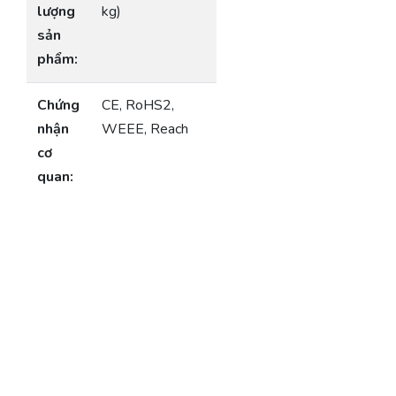
lượng
kg)
sản
phẩm:
Chứng
CE, RoHS2,
nhận
WEEE, Reach
cơ
quan: