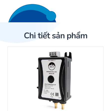
Liên hệ 24/7
Trang Chủ
Chi tiết sản phẩm
Giới thiệu
Trang Chủ
Sản phẩm
Cảm biến ACI
Dịch Vụ
Sản phẩm
Cảm biến ACI
Dự án
Nhà phân phối cảm biến
Bài viết
Nhà sản xuất thiết bị điều khiển
Hợp tác
Cung cấp giải pháp quản lý cho toà nhà (BMS)