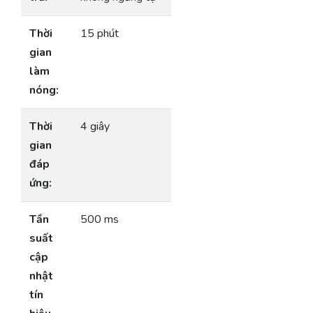
Thời
15 phút
gian
làm
nóng:
Thời
4 giây
gian
đáp
ứng:
Tần
500 ms
suất
cập
nhật
tín