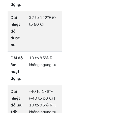
động:
Dải
32 to 122ºF (0
nhiệt
to 50ºC)
độ
được
bù:
Dải độ
10 to 95% RH,
ẩm
không ngưng tụ
hoạt
động:
Dải
-40 to 176ºF
nhiệt
(-40 to 80ºC) |
độ lưu
10 to 95% RH,
trữ:
không ngưng tụ