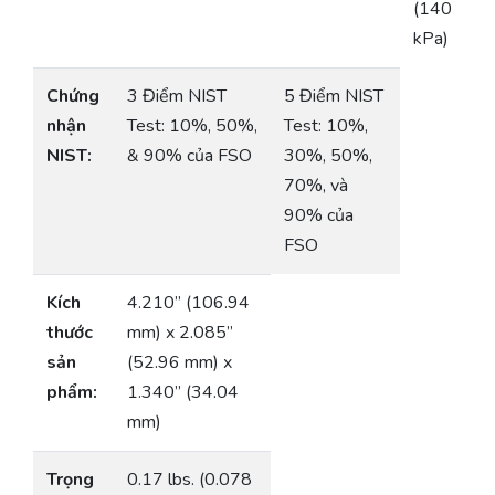
(140
kPa)
Chứng
3 Điểm NIST
5 Điểm NIST
nhận
Test: 10%, 50%,
Test: 10%,
NIST:
& 90% của FSO
30%, 50%,
70%, và
90% của
FSO
Kích
4.210” (106.94
thước
mm) x 2.085”
sản
(52.96 mm) x
phẩm:
1.340” (34.04
mm)
Trọng
0.17 lbs. (0.078