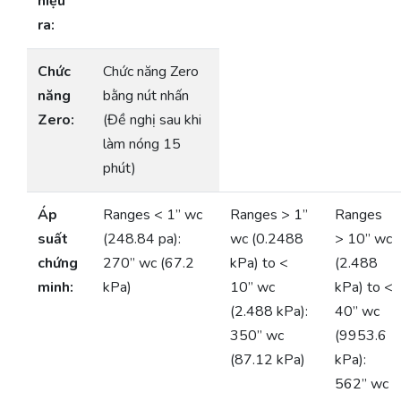
hiệu
ra:
Chức
Chức năng Zero
năng
bằng nút nhấn
Zero:
(Đề nghị sau khi
làm nóng 15
phút)
Áp
Ranges < 1” wc
Ranges > 1”
Ranges
suất
(248.84 pa):
wc (0.2488
> 10” wc
chứng
270” wc (67.2
kPa) to <
(2.488
minh:
kPa)
10” wc
kPa) to <
(2.488 kPa):
40” wc
350” wc
(9953.6
(87.12 kPa)
kPa):
562” wc