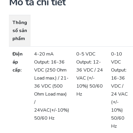
Mô tả chi tiết
Thông
số sản
phẩm
Điện
4-20 mA
0-5 VDC
0-10
áp
Output: 16-36
Output: 12-
VDC
cấp:
VDC (250 Ohm
36 VDC / 24
Output:
Load max.) / 21-
VAC (+/-
16-36
36 VDC (500
10%) 50/60
VDC /
Ohm Load max)
Hz
24 VAC
/
(+/-
24VAC(+/-10%)
10%)
50/60 Hz
50/60
Hz