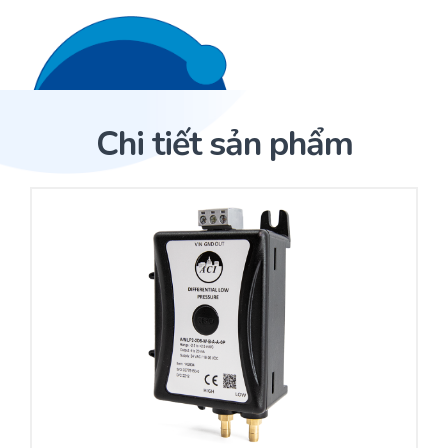
Liên hệ 24/7
Trang Chủ
Chi tiết sản phẩm
Giới thiệu
Trang Chủ
Sản phẩm
Cảm biến ACI
Dịch Vụ
Sản phẩm
Cảm biến ACI
Dự án
Nhà phân phối cảm biến
Bài viết
Nhà sản xuất thiết bị điều khiển
Hợp tác
Cung cấp giải pháp quản lý cho toà nhà (BMS)