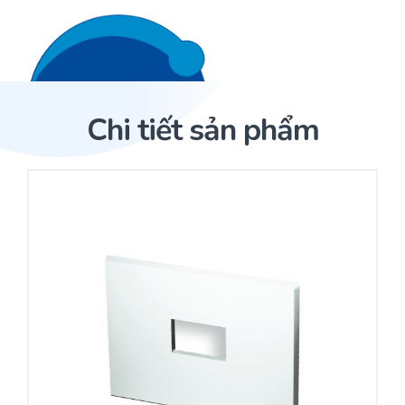
Liên hệ 24/7
Trang Chủ
Chi tiết sản phẩm
Giới thiệu
Trang Chủ
Sản phẩm
Cảm biến ACI
Dịch Vụ
Sản phẩm
Cảm biến ACI
Dự án
Nhà phân phối cảm biến
Bài viết
Nhà sản xuất thiết bị điều khiển
Hợp tác
Cung cấp giải pháp quản lý cho toà nhà (BMS)