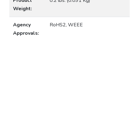
Product
0.2 lbs. (0.091 Kg)
Weight:
Agency
RoHS2, WEEE
Approvals: