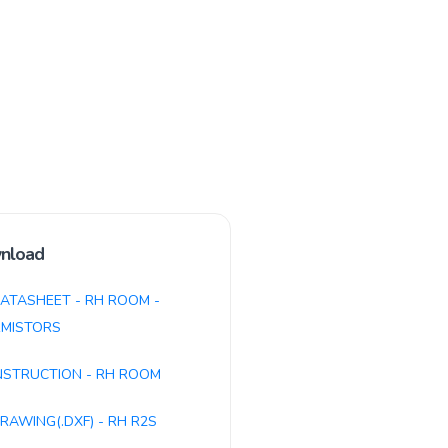
nload
ATASHEET - RH ROOM -
MISTORS
NSTRUCTION - RH ROOM
RAWING(.DXF) - RH R2S