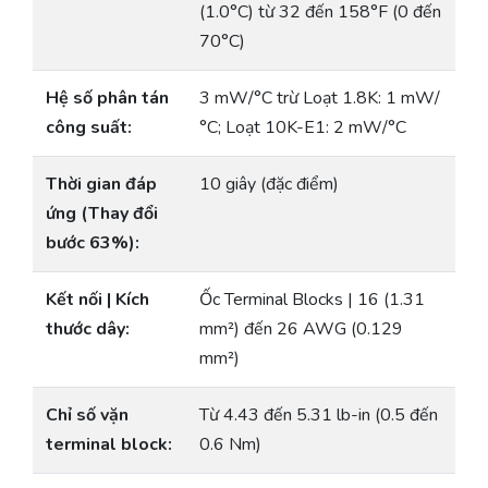
(1.0°C) từ 32 đến 158°F (0 đến
70°C)
Hệ số phân tán
3 mW/°C trừ Loạt 1.8K: 1 mW/
công suất:
°C; Loạt 10K-E1: 2 mW/°C
Thời gian đáp
10 giây (đặc điểm)
ứng (Thay đổi
bước 63%):
Kết nối | Kích
Ốc Terminal Blocks | 16 (1.31
thước dây:
mm²) đến 26 AWG (0.129
mm²)
Chỉ số vặn
Từ 4.43 đến 5.31 lb-in (0.5 đến
terminal block:
0.6 Nm)