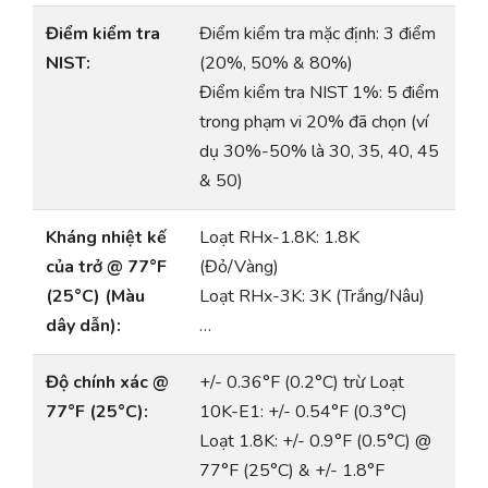
Điểm kiểm tra
Điểm kiểm tra mặc định: 3 điểm
NIST:
(20%, 50% & 80%)
Điểm kiểm tra NIST 1%: 5 điểm
trong phạm vi 20% đã chọn (ví
dụ 30%-50% là 30, 35, 40, 45
& 50)
Kháng nhiệt kế
Loạt RHx-1.8K: 1.8K
của trở @ 77°F
(Đỏ/Vàng)
(25°C) (Màu
Loạt RHx-3K: 3K (Trắng/Nâu)
dây dẫn):
…
Độ chính xác @
+/- 0.36°F (0.2°C) trừ Loạt
77°F (25°C):
10K-E1: +/- 0.54°F (0.3°C)
Loạt 1.8K: +/- 0.9°F (0.5°C) @
77°F (25°C) & +/- 1.8°F