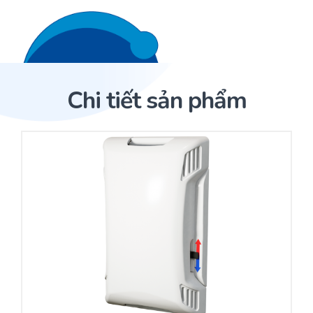
Liên hệ 24/7
Trang Chủ
Chi tiết sản phẩm
Giới thiệu
Trang Chủ
Sản phẩm
Cảm biến ACI
Dịch Vụ
Sản phẩm
Cảm biến ACI
Dự án
Nhà phân phối cảm biến
Bài viết
Nhà sản xuất thiết bị điều khiển
Hợp tác
Cung cấp giải pháp quản lý cho toà nhà (BMS)