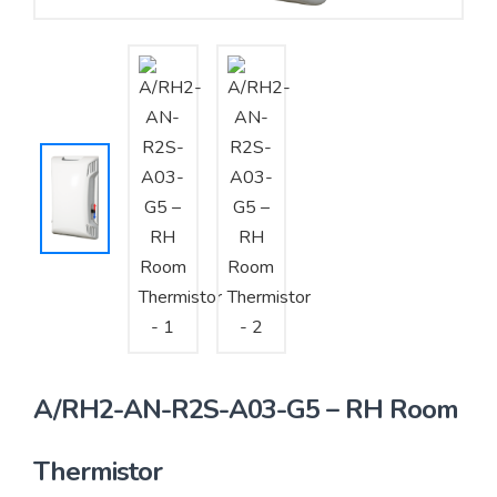
Yêu cầu báo giá
Bảo trì – Bảo dưỡng hệ thống
Tư vấn – Thiết kế – Cung cấp thiết bị HVAC
Tư vấn thiết kế, thi công tủ điều khiển
Thi công – Lắp đặt hệ thống HVAC
A/RH2-AN-R2S-A03-G5 – RH Room
Thermistor