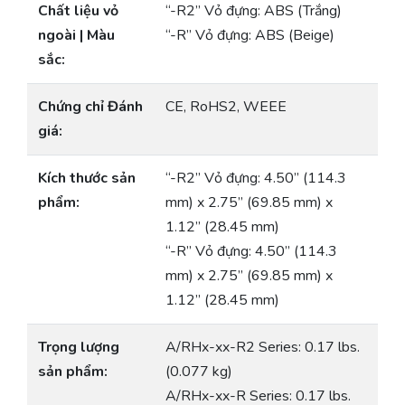
Chất liệu vỏ
“-R2” Vỏ đựng: ABS (Trắng)
ngoài | Màu
“-R” Vỏ đựng: ABS (Beige)
sắc:
Chứng chỉ Đánh
CE, RoHS2, WEEE
giá:
Kích thước sản
“-R2” Vỏ đựng: 4.50” (114.3
phẩm:
mm) x 2.75” (69.85 mm) x
1.12” (28.45 mm)
“-R” Vỏ đựng: 4.50” (114.3
mm) x 2.75” (69.85 mm) x
1.12” (28.45 mm)
Trọng lượng
A/RHx-xx-R2 Series: 0.17 lbs.
sản phẩm:
(0.077 kg)
A/RHx-xx-R Series: 0.17 lbs.