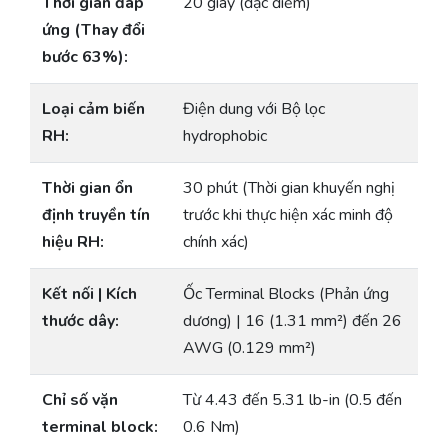
Thời gian đáp
20 giây (đặc điểm)
ứng (Thay đổi
bước 63%):
Loại cảm biến
Điện dung với Bộ lọc
RH:
hydrophobic
Thời gian ổn
30 phút (Thời gian khuyến nghị
định truyền tín
trước khi thực hiện xác minh độ
hiệu RH:
chính xác)
Kết nối | Kích
Ốc Terminal Blocks (Phản ứng
thước dây:
dương) | 16 (1.31 mm²) đến 26
AWG (0.129 mm²)
Chỉ số vặn
Từ 4.43 đến 5.31 lb-in (0.5 đến
terminal block:
0.6 Nm)