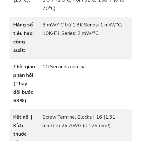
(25°C):
1.8°F (1.0°C) from 32 to 158°F (0 to
70°C)
Hằng số
3 mW/°C trừ 1.8K Series: 1 mW/°C;
tiêu hao
10K-E1 Series: 2 mW/°C
công
suất:
Thời gian
10 Seconds nominal
phản hồi
(Thay
đổi bước
63%):
Kết nối |
Screw Terminal Blocks | 16 (1.31
Kích
mm²) to 26 AWG (0.129 mm²)
thước