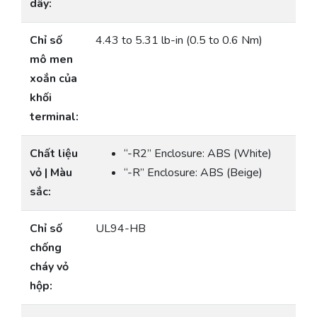
dây:
Chỉ số
4.43 to 5.31 lb-in (0.5 to 0.6 Nm)
mô men
xoắn của
khối
terminal:
Chất liệu
“-R2” Enclosure: ABS (White)
vỏ | Màu
“-R” Enclosure: ABS (Beige)
sắc:
Chỉ số
UL94-HB
chống
cháy vỏ
hộp: