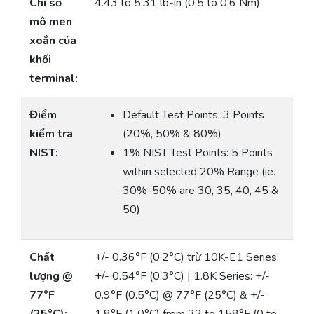
Chỉ số
4.43 to 5.31 lb-in (0.5 to 0.6 Nm)
mô men
xoắn của
khối
terminal:
Điểm
Default Test Points: 3 Points
kiểm tra
(20%, 50% & 80%)
NIST:
1% NIST Test Points: 5 Points
within selected 20% Range (ie.
30%-50% are 30, 35, 40, 45 &
50)
Chất
+/- 0.36°F (0.2°C) trừ 10K-E1 Series:
lượng @
+/- 0.54°F (0.3°C) | 1.8K Series: +/-
77°F
0.9°F (0.5°C) @ 77°F (25°C) & +/-