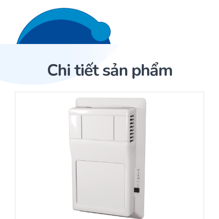
Liên hệ 24/7
Trang Chủ
Chi tiết sản phẩm
Giới thiệu
Trang Chủ
Sản phẩm
Cảm biến ACI
Dịch Vụ
Sản phẩm
Cảm biến ACI
Dự án
Nhà phân phối cảm biến
Bài viết
Nhà sản xuất thiết bị điều khiển
Hợp tác
Cung cấp giải pháp quản lý cho toà nhà (BMS)