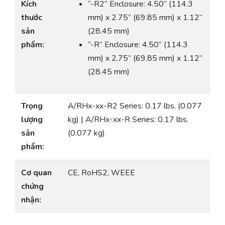
Kích
“-R2” Enclosure: 4.50” (114.3
thước
mm) x 2.75” (69.85 mm) x 1.12”
sản
(28.45 mm)
phẩm:
“-R” Enclosure: 4.50” (114.3
mm) x 2.75” (69.85 mm) x 1.12”
(28.45 mm)
Trọng
A/RHx-xx-R2 Series: 0.17 lbs. (0.077
lượng
kg) | A/RHx-xx-R Series: 0.17 lbs.
sản
(0.077 kg)
phẩm:
Cơ quan
CE, RoHS2, WEEE
chứng
nhận: