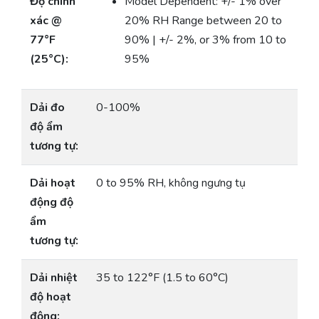
Độ chính
Model Dependent: +/- 1% over
xác @
20% RH Range between 20 to
77°F
90% | +/- 2%, or 3% from 10 to
(25°C):
95%
Dải đo
0-100%
độ ẩm
tương tự:
Dải hoạt
0 to 95% RH, không ngưng tụ
động độ
ẩm
tương tự:
Dải nhiệt
35 to 122°F (1.5 to 60°C)
độ hoạt
động: