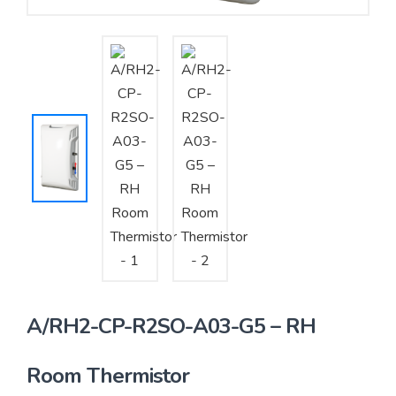
Yêu cầu báo giá
Bảo trì – Bảo dưỡng hệ thống
Tư vấn – Thiết kế – Cung cấp thiết bị HVAC
Tư vấn thiết kế, thi công tủ điều khiển
Thi công – Lắp đặt hệ thống HVAC
A/RH2-CP-R2SO-A03-G5 – RH
Room Thermistor