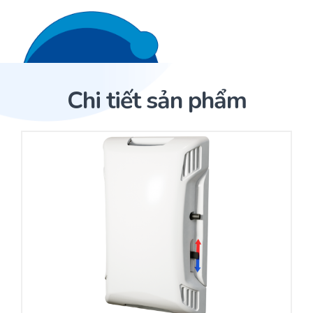
Liên hệ 24/7
Trang Chủ
Chi tiết sản phẩm
Giới thiệu
Trang Chủ
Sản phẩm
Cảm biến ACI
Dịch Vụ
Sản phẩm
Cảm biến ACI
Dự án
Nhà phân phối cảm biến
Bài viết
Nhà sản xuất thiết bị điều khiển
Hợp tác
Cung cấp giải pháp quản lý cho toà nhà (BMS)