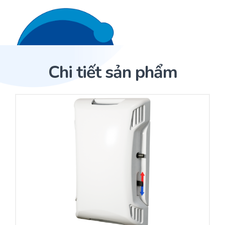
Liên hệ 24/7
Trang Chủ
Chi tiết sản phẩm
Giới thiệu
Trang Chủ
Sản phẩm
Cảm biến ACI
Dịch Vụ
Sản phẩm
Cảm biến ACI
Dự án
Nhà phân phối cảm biến
Bài viết
Nhà sản xuất thiết bị điều khiển
Hợp tác
Cung cấp giải pháp quản lý cho toà nhà (BMS)