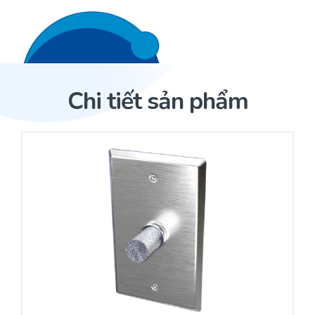
Liên hệ 24/7
Trang Chủ
Chi tiết sản phẩm
Giới thiệu
Trang Chủ
Sản phẩm
Cảm biến ACI
Dịch Vụ
Sản phẩm
Cảm biến ACI
Dự án
Nhà phân phối cảm biến
Bài viết
Nhà sản xuất thiết bị điều khiển
Hợp tác
Cung cấp giải pháp quản lý cho toà nhà (BMS)