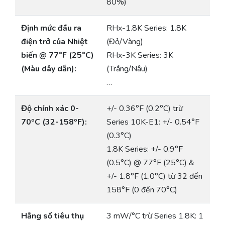
80%)
Định mức đầu ra
RHx-1.8K Series: 1.8K
điện trở của Nhiệt
(Đỏ/Vàng)
biến @ 77°F (25°C)
RHx-3K Series: 3K
(Màu dây dẫn):
(Trắng/Nâu)
…
Độ chính xác 0-
+/- 0.36°F (0.2°C) trừ
70ºC (32-158ºF):
Series 10K-E1: +/- 0.54°F
(0.3°C)
1.8K Series: +/- 0.9°F
(0.5°C) @ 77°F (25°C) &
+/- 1.8°F (1.0°C) từ 32 đến
158°F (0 đến 70°C)
Hằng số tiêu thụ
3 mW/°C trừ Series 1.8K: 1