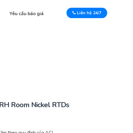
Liên hệ 24/7
Yêu cầu báo giá
RH Room Nickel RTDs
ăm theo quy định của ACI.