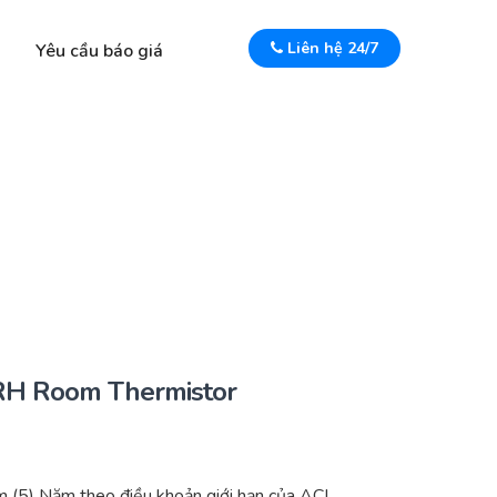
Liên hệ 24/7
Yêu cầu báo giá
H Room Thermistor
(5) Năm theo điều khoản giới hạn của ACI.