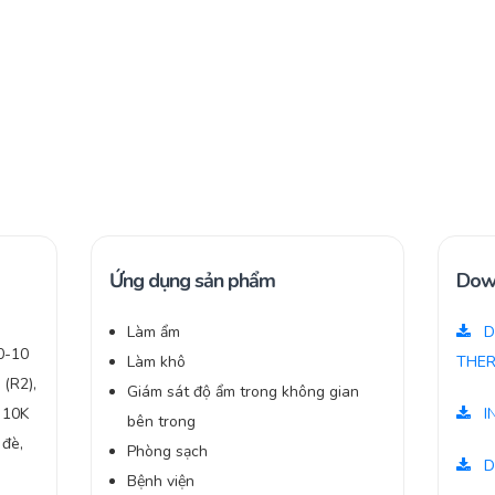
Ứng dụng sản phẩm
Dow
Làm ẩm
D
 0-10
Làm khô
THER
(R2),
Giám sát độ ẩm trong không gian
ở 10K
I
bên trong
 đè,
Phòng sạch
D
Bệnh viện