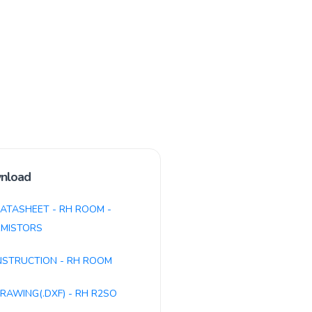
nload
ATASHEET - RH ROOM -
MISTORS
NSTRUCTION - RH ROOM
RAWING(.DXF) - RH R2SO