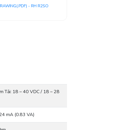
RAWING(.PDF) - RH R2SO
 Tải: 18 – 40 VDC / 18 – 28
a 24 mA (0.83 VA)
ohm