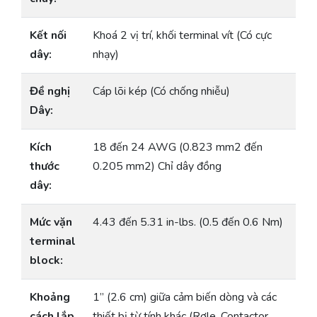
Kết nối
Khoá 2 vị trí, khối terminal vít (Có cực
dây:
nhạy)
Đề nghị
Cáp lõi kép (Có chống nhiễu)
Dây:
Kích
18 đến 24 AWG (0.823 mm2 đến
thước
0.205 mm2) Chỉ dây đồng
dây:
Mức vặn
4.43 đến 5.31 in-lbs. (0.5 đến 0.6 Nm)
terminal
block:
Khoảng
1” (2.6 cm) giữa cảm biến dòng và các
cách lắp
thiết bị từ tính khác (Rơle, Contactor,