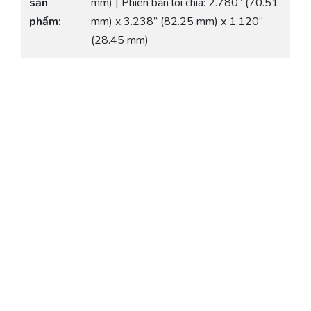
sản
mm) | Phiên bản lõi chia: 2.780” (70.51
phẩm:
mm) x 3.238” (82.25 mm) x 1.120”
(28.45 mm)