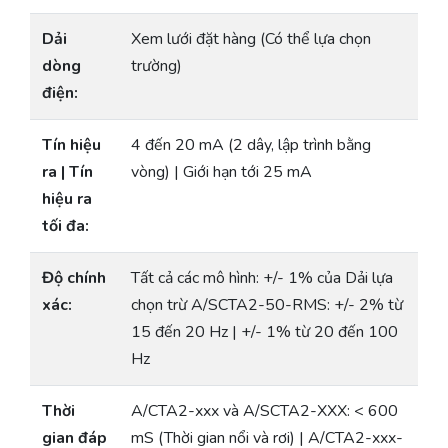
Dải
Xem lưới đặt hàng (Có thể lựa chọn
dòng
trường)
điện:
Tín hiệu
4 đến 20 mA (2 dây, lập trình bằng
ra | Tín
vòng) | Giới hạn tới 25 mA
hiệu ra
tối đa:
Độ chính
Tất cả các mô hình: +/- 1% của Dải lựa
xác:
chọn trừ A/SCTA2-50-RMS: +/- 2% từ
15 đến 20 Hz | +/- 1% từ 20 đến 100
Hz
Thời
A/CTA2-xxx và A/SCTA2-XXX: < 600
gian đáp
mS (Thời gian nổi và rơi) | A/CTA2-xxx-