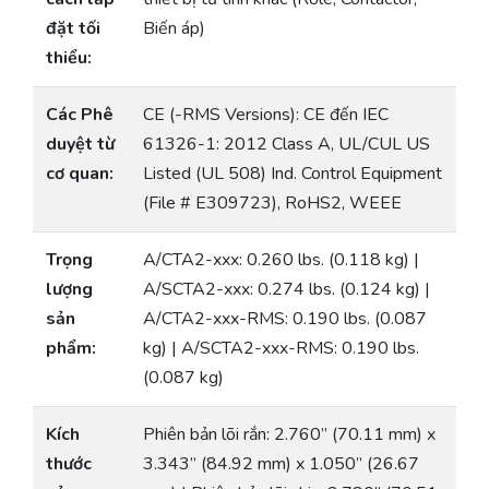
đặt tối
Biến áp)
thiểu:
Các Phê
CE (-RMS Versions): CE đến IEC
duyệt từ
61326-1: 2012 Class A, UL/CUL US
cơ quan:
Listed (UL 508) Ind. Control Equipment
(File # E309723), RoHS2, WEEE
Trọng
A/CTA2-xxx: 0.260 lbs. (0.118 kg) |
lượng
A/SCTA2-xxx: 0.274 lbs. (0.124 kg) |
sản
A/CTA2-xxx-RMS: 0.190 lbs. (0.087
phẩm:
kg) | A/SCTA2-xxx-RMS: 0.190 lbs.
(0.087 kg)
Kích
Phiên bản lõi rắn: 2.760” (70.11 mm) x
thước
3.343” (84.92 mm) x 1.050” (26.67