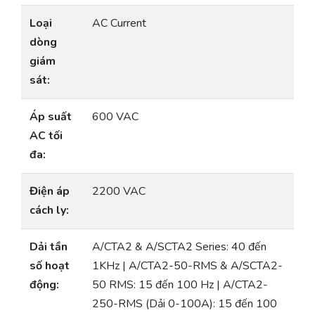
Loại
AC Current
dòng
giám
sát:
Áp suất
600 VAC
AC tối
đa:
Điện áp
2200 VAC
cách ly:
Dải tần
A/CTA2 & A/SCTA2 Series: 40 đến
số hoạt
1KHz | A/CTA2-50-RMS & A/SCTA2-
động:
50 RMS: 15 đến 100 Hz | A/CTA2-
250-RMS (Dải 0-100A): 15 đến 100