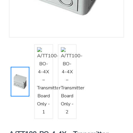
Yêu cầu báo giá
Bảo trì – Bảo dưỡng hệ thống
Tư vấn – Thiết kế – Cung cấp thiết bị HVAC
Tư vấn thiết kế, thi công tủ điều khiển
Thi công – Lắp đặt hệ thống HVAC