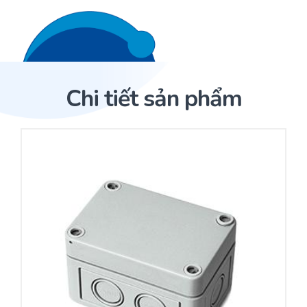
Liên hệ 24/7
Trang Chủ
Chi tiết sản phẩm
Giới thiệu
Trang Chủ
Sản phẩm
Cảm biến ACI
Dịch Vụ
Sản phẩm
Cảm biến ACI
Dự án
Nhà phân phối cảm biến
Bài viết
Nhà sản xuất thiết bị điều khiển
Hợp tác
Cung cấp giải pháp quản lý cho toà nhà (BMS)