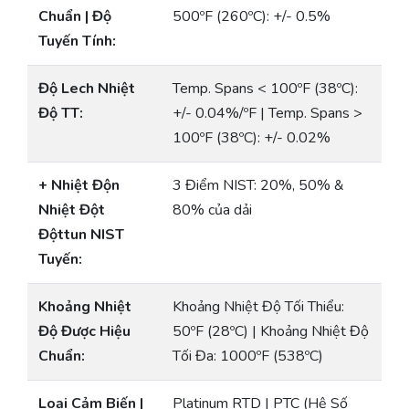
Chuẩn | Độ
500ºF (260ºC): +/- 0.5%
Tuyến Tính:
Độ Lech Nhiệt
Temp. Spans < 100ºF (38ºC):
Độ TT:
+/- 0.04%/ºF | Temp. Spans >
100ºF (38ºC): +/- 0.02%
+ Nhiệt Độn
3 Điểm NIST: 20%, 50% &
Nhiệt Đột
80% của dải
Độttun NIST
Tuyến:
Khoảng Nhiệt
Khoảng Nhiệt Độ Tối Thiểu:
Độ Được Hiệu
50ºF (28ºC) | Khoảng Nhiệt Độ
Chuẩn:
Tối Đa: 1000ºF (538ºC)
Loại Cảm Biến |
Platinum RTD | PTC (Hệ Số