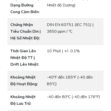
Dạng Đường
Nhiệt độ Dương)
Cong Cảm Biến:
Chứng Nhận
DIN EN 60751 (IEC 751) |
Tiêu Chuẩn Din |
3850 ppm / ºC
Hệ Số Nhiệt Độ:
Thời Gian Lên
10 Phút | +/- 0.1%
Nhiệt Độ TT |
Drift Lên Nhiệt:
Khoảng Nhiệt
-40ºF đến 185ºF (-40 đến
Độ Hoạt Động:
85ºC)
Khoảng Nhiệt
-40 đến 80ºC (-40 đến 176ºF)
Độ Lưu Trữ: