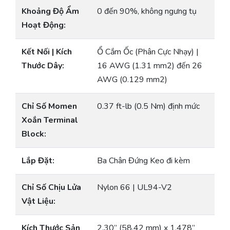
Khoảng Độ Ẩm
0 đến 90%, không ngưng tụ
Hoạt Động:
Kết Nối | Kích
Ổ Cắm Ốc (Phân Cực Nhạy) |
Thước Dây:
16 AWG (1.31 mm2) đến 26
AWG (0.129 mm2)
Chỉ Số Momen
0.37 ft-lb (0.5 Nm) định mức
Xoắn Terminal
Block:
Lắp Đặt:
Ba Chân Đứng Keo đi kèm
Chỉ Số Chịu Lửa
Nylon 66 | UL94-V2
Vật Liệu:
Kích Thước Sản
2.30” (58.42 mm) x 1.478”