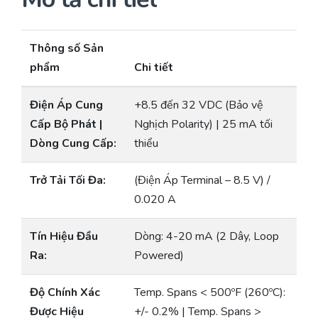
Thông số Sản
phẩm
Chi tiết
Điện Áp Cung
+8.5 đến 32 VDC (Bảo vệ
Cấp Bộ Phát |
Nghịch Polarity) | 25 mA tối
Dòng Cung Cấp:
thiểu
Trở Tải Tối Đa:
(Điện Áp Terminal – 8.5 V) /
0.020 A
Tín Hiệu Đầu
Dòng: 4-20 mA (2 Dây, Loop
Ra:
Powered)
Độ Chính Xác
Temp. Spans < 500ºF (260ºC):
Được Hiệu
+/- 0.2% | Temp. Spans >