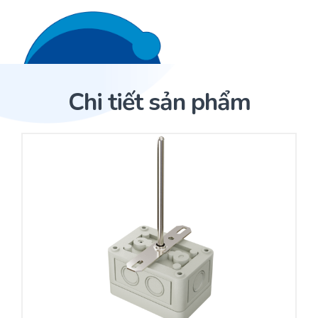
Liên hệ 24/7
Trang Chủ
Chi tiết sản phẩm
Giới thiệu
Trang Chủ
Sản phẩm
Cảm biến ACI
Dịch Vụ
Sản phẩm
Cảm biến ACI
Dự án
Nhà phân phối cảm biến
Bài viết
Nhà sản xuất thiết bị điều khiển
Hợp tác
Cung cấp giải pháp quản lý cho toà nhà (BMS)