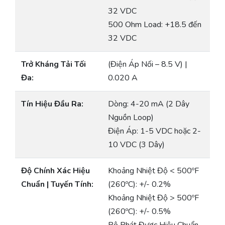
32 VDC
500 Ohm Load: +18.5 đến
32 VDC
Trở Kháng Tải Tối
(Điện Áp Nối – 8.5 V) |
Đa:
0.020 A
Tín Hiệu Đầu Ra:
Dòng: 4-20 mA (2 Dây
Nguồn Loop)
Điện Áp: 1-5 VDC hoặc 2-
10 VDC (3 Dây)
Độ Chính Xác Hiệu
Khoảng Nhiệt Độ < 500ºF
Chuẩn | Tuyến Tính:
(260ºC): +/- 0.2%
Khoảng Nhiệt Độ > 500ºF
(260ºC): +/- 0.5%