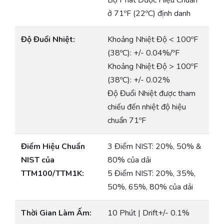
Bộ Phát Được Hiệu Chuẩn
ở 71ºF (22ºC) định danh
Độ Đuổi Nhiệt:
Khoảng Nhiệt Độ < 100ºF
(38ºC): +/- 0.04%/ºF
Khoảng Nhiệt Độ > 100ºF
(38ºC): +/- 0.02%
Độ Đuổi Nhiệt được tham
chiếu đến nhiệt độ hiệu
chuẩn 71ºF
Điểm Hiệu Chuẩn
3 Điểm NIST: 20%, 50% &
NIST của
80% của dải
TTM100/TTM1K:
5 Điểm NIST: 20%, 35%,
50%, 65%, 80% của dải
Thời Gian Làm Ấm:
10 Phút | Drift+/- 0.1%