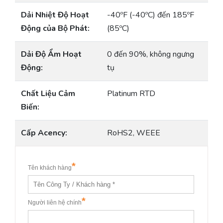
Dải Nhiệt Độ Hoạt
-40ºF (-40ºC) đến 185ºF
Động của Bộ Phát:
(85ºC)
Dải Độ Ẩm Hoạt
0 đến 90%, không ngưng
Động:
tụ
Chất Liệu Cảm
Platinum RTD
Biến:
Cấp Acency:
RoHS2, WEEE