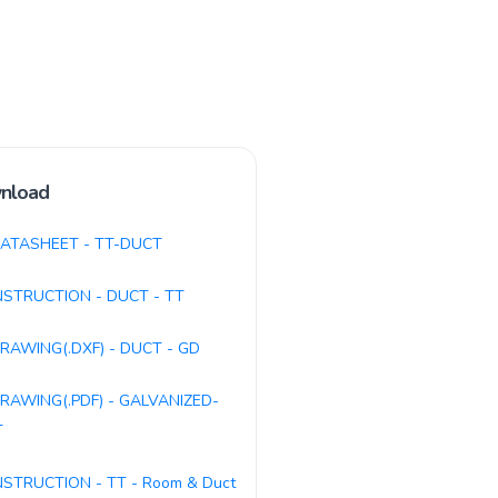
nload
ATASHEET - TT-DUCT
NSTRUCTION - DUCT - TT
RAWING(.DXF) - DUCT - GD
RAWING(.PDF) - GALVANIZED-
T
NSTRUCTION - TT - Room & Duct