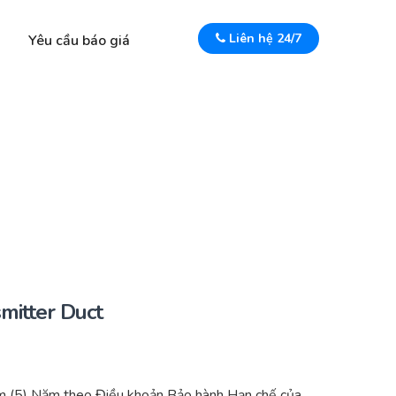
Liên hệ 24/7
Yêu cầu báo giá
mitter Duct
m (5) Năm theo Điều khoản Bảo hành Hạn chế của