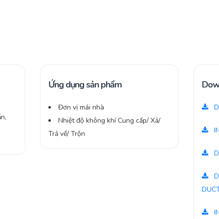
Ứng dụng sản phẩm
Dow
Đơn vị mái nhà
D
n,
Nhiệt độ không khí Cung cấp/ Xả/
I
Trả về/ Trộn
D
D
DUC
I