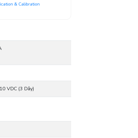
fication & Calibration
A
-10 VDC (3 Dây)