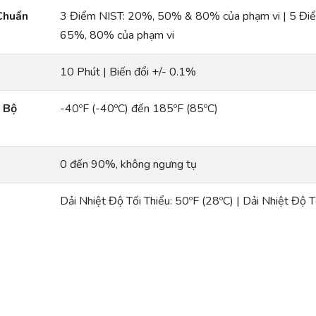
Chuẩn
3 Điểm NIST: 20%, 50% & 80% của phạm vi | 5 Đi
65%, 80% của phạm vi
10 Phút | Biến đổi +/- 0.1%
 Bộ
-40ºF (-40ºC) đến 185ºF (85ºC)
0 đến 90%, không ngưng tụ
Dải Nhiệt Độ Tối Thiểu: 50ºF (28ºC) | Dải Nhiệt Độ 