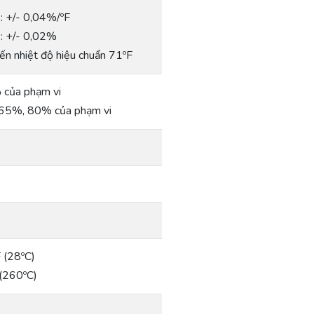
: +/- 0,04%/ºF
): +/- 0,02%
ến nhiệt độ hiệu chuẩn 71ºF
của phạm vi
65%, 80% của phạm vi
F (28ºC)
 (260ºC)