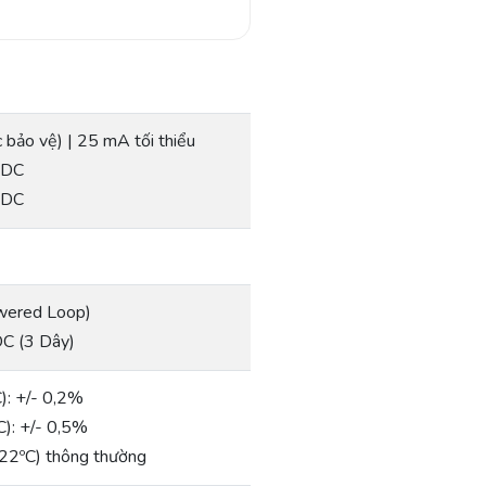
bảo vệ) | 25 mA tối thiểu
VDC
VDC
wered Loop)
C (3 Dây)
): +/- 0,2%
C): +/- 0,5%
(22ºC) thông thường