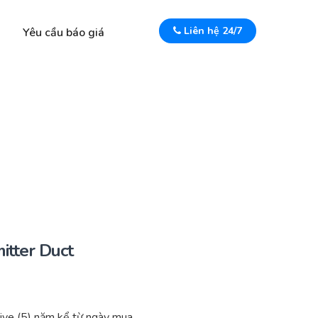
Liên hệ 24/7
Yêu cầu báo giá
tter Duct
ive (5) năm kể từ ngày mua.