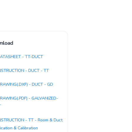
nload
ATASHEET - TT-DUCT
NSTRUCTION - DUCT - TT
RAWING(.DXF) - DUCT - GD
RAWING(.PDF) - GALVANIZED-
T
NSTRUCTION - TT - Room & Duct
fication & Calibration