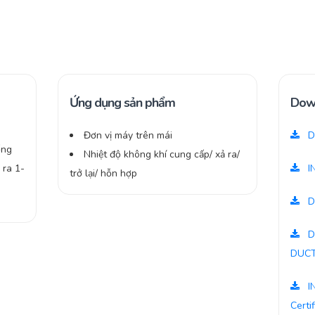
Ứng dụng sản phẩm
Dow
Đơn vị máy trên mái
D
ống
Nhiệt độ không khí cung cấp/ xả ra/
 ra 1-
I
trở lại/ hỗn hợp
D
D
DUC
I
Certi