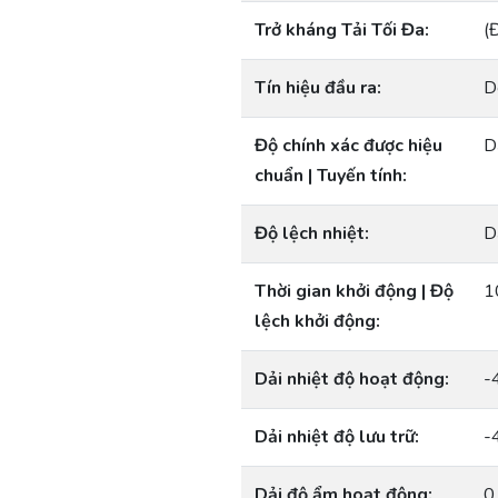
Trở kháng Tải Tối Đa:
(
Tín hiệu đầu ra:
D
Độ chính xác được hiệu
D
chuẩn | Tuyến tính:
Độ lệch nhiệt:
D
Thời gian khởi động | Độ
1
lệch khởi động:
Dải nhiệt độ hoạt động:
-
Dải nhiệt độ lưu trữ:
-
Dải độ ẩm hoạt động:
0