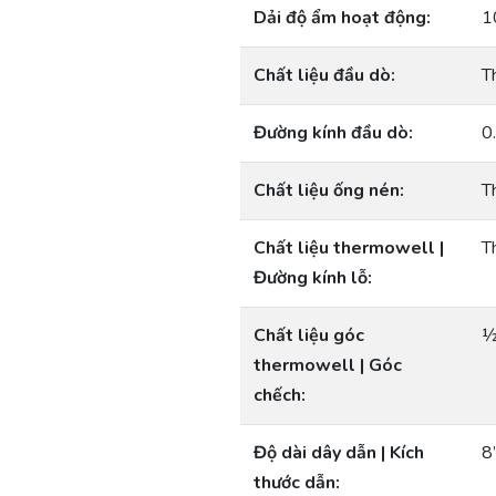
Dải độ ẩm hoạt động:
1
Chất liệu đầu dò:
T
Đường kính đầu dò:
0
Chất liệu ống nén:
T
Chất liệu thermowell |
T
Đường kính lỗ:
Chất liệu góc
½
thermowell | Góc
chếch:
Độ dài dây dẫn | Kích
8
thước dẫn: