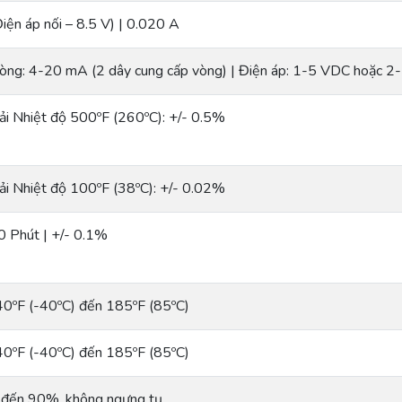
Điện áp nối – 8.5 V) | 0.020 A
òng: 4-20 mA (2 dây cung cấp vòng) | Điện áp: 1-5 VDC hoặc 2
ải Nhiệt độ 500ºF (260ºC): +/- 0.5%
ải Nhiệt độ 100ºF (38ºC): +/- 0.02%
0 Phút | +/- 0.1%
40ºF (-40ºC) đến 185ºF (85ºC)
40ºF (-40ºC) đến 185ºF (85ºC)
 đến 90%, không ngưng tụ