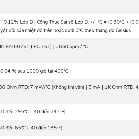
/- 0.12% Lớp B | Công Thức Sai số Lớp B: +/- ºC = (0.30ºC + (0.005 *
uyệt đối của nhiệt độ trên hoặc dưới 0ºC theo thang đo Celsius
IN EN 60751 (IEC 751) | 3850 ppm / ºC
 0.04 % sau 1000 giờ tại 400ºC
00 Ohm RTD: 7 mW/ºC (Không khí yên) | 5 mA | 1K Ohm RTD: 4
40 đến 395ºC (-40 đến 743ºF)
40 đến 85ºC (-40 đến 185ºF)