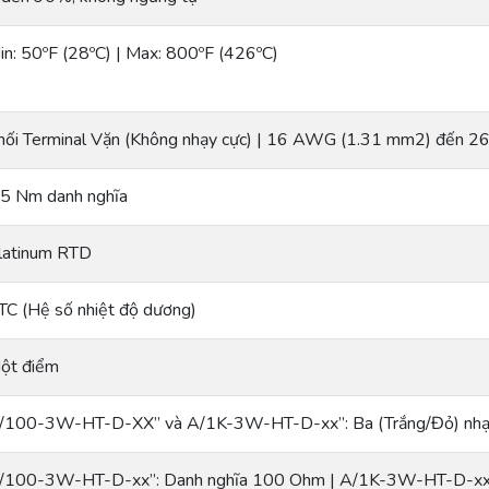
in: 50ºF (28ºC) | Max: 800ºF (426ºC)
hối Terminal Vặn (Không nhạy cực) | 16 AWG (1.31 mm2) đến
.5 Nm danh nghĩa
latinum RTD
TC (Hệ số nhiệt độ dương)
ột điểm
/100-3W-HT-D-XX” và A/1K-3W-HT-D-xx”: Ba (Trắng/Đỏ) nhạ
/100-3W-HT-D-xx”: Danh nghĩa 100 Ohm | A/1K-3W-HT-D-xx