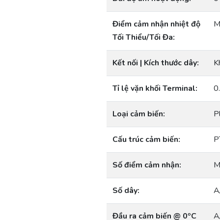
Điểm cảm nhận nhiệt độ
M
Tối Thiểu/Tối Đa:
Kết nối | Kích thước dây:
K
Tỉ lệ vặn khối Terminal:
0
Loại cảm biến:
P
Cấu trúc cảm biến:
P
Số điểm cảm nhận:
M
Số dây:
A
Đầu ra cảm biến @ 0ºC
A