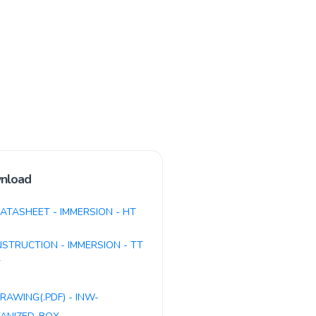
nload
ATASHEET - IMMERSION - HT
NSTRUCTION - IMMERSION - TT
T
RAWING(.PDF) - INW-