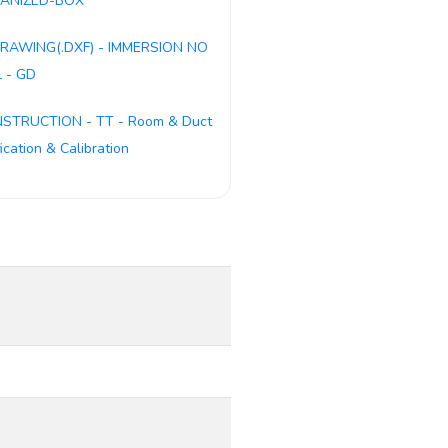
ANIZED-BOX
RAWING(.DXF) - IMMERSION NO
 - GD
NSTRUCTION - TT - Room & Duct
fication & Calibration