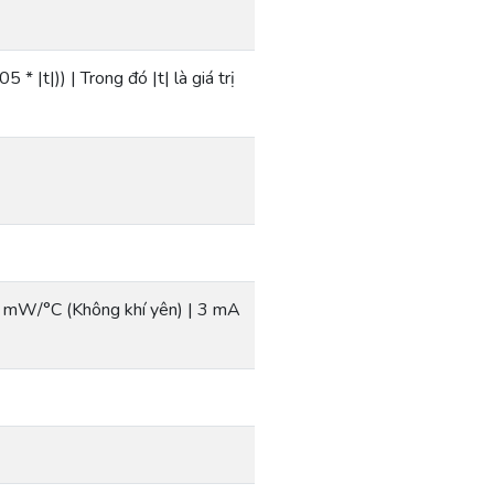
 |t|)) | Trong đó |t| là giá trị
 mW/°C (Không khí yên) | 3 mA