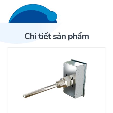
Liên hệ 24/7
Trang Chủ
Chi tiết sản phẩm
Giới thiệu
Trang Chủ
Sản phẩm
Cảm biến ACI
Dịch Vụ
Sản phẩm
Cảm biến ACI
Dự án
Nhà phân phối cảm biến
Bài viết
Nhà sản xuất thiết bị điều khiển
Hợp tác
Cung cấp giải pháp quản lý cho toà nhà (BMS)