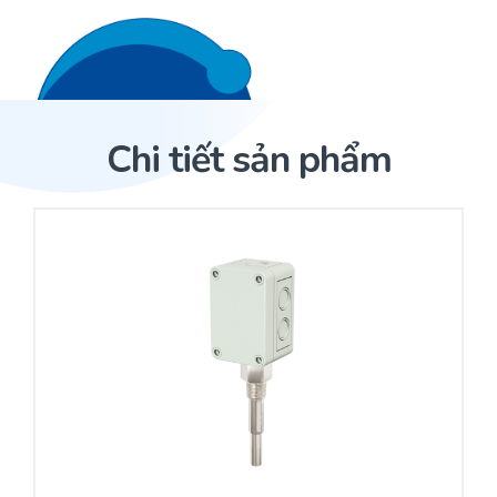
Liên hệ 24/7
Trang Chủ
Chi tiết sản phẩm
Giới thiệu
Trang Chủ
Sản phẩm
Cảm biến ACI
Dịch Vụ
Sản phẩm
Cảm biến ACI
Dự án
Nhà phân phối cảm biến
Bài viết
Nhà sản xuất thiết bị điều khiển
Hợp tác
Cung cấp giải pháp quản lý cho toà nhà (BMS)