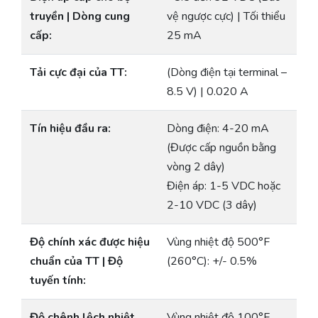
truyền | Dòng cung
vệ ngược cực) | Tối thiểu
cấp:
25 mA
Tải cực đại của TT:
(Dòng điện tại terminal –
8.5 V) | 0.020 A
Tín hiệu đầu ra:
Dòng điện: 4-20 mA
(Được cấp nguồn bằng
vòng 2 dây)
Điện áp: 1-5 VDC hoặc
2-10 VDC (3 dây)
Độ chính xác được hiệu
Vùng nhiệt độ 500°F
chuẩn của TT | Độ
(260°C): +/- 0.5%
tuyến tính:
Độ chênh lệch nhiệt
Vùng nhiệt độ 100°F