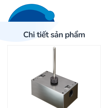
Liên hệ 24/7
Trang Chủ
Chi tiết sản phẩm
Giới thiệu
Trang Chủ
Sản phẩm
Cảm biến ACI
Dịch Vụ
Sản phẩm
Cảm biến ACI
Dự án
Nhà phân phối cảm biến
Bài viết
Nhà sản xuất thiết bị điều khiển
Hợp tác
Cung cấp giải pháp quản lý cho toà nhà (BMS)