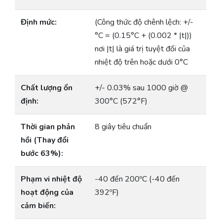
Định mức:
(Công thức độ chênh lệch: +/-
°C = (0.15°C + (0.002 * |t|))
nơi |t| là giá trị tuyệt đối của
nhiệt độ trên hoặc dưới 0°C
Chất lượng ổn
+/- 0.03% sau 1000 giờ @
định:
300°C (572°F)
Thời gian phản
8 giây tiêu chuẩn
hồi (Thay đổi
bước 63%):
Phạm vi nhiệt độ
-40 đến 200ºC (-40 đến
hoạt động của
392ºF)
cảm biến: