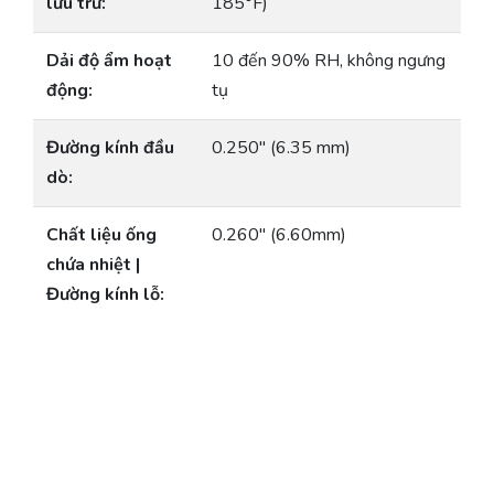
lưu trữ:
185°F)
Dải độ ẩm hoạt
10 đến 90% RH, không ngưng
động:
tụ
Đường kính đầu
0.250″ (6.35 mm)
dò:
Chất liệu ống
0.260″ (6.60mm)
chứa nhiệt |
Đường kính lỗ: