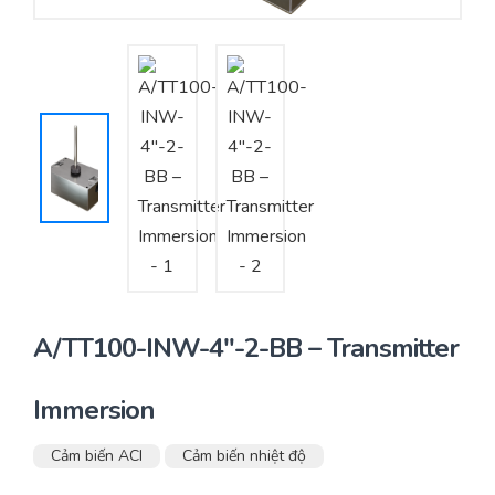
Yêu cầu báo giá
Bảo trì – Bảo dưỡng hệ thống
Tư vấn – Thiết kế – Cung cấp thiết bị HVAC
Tư vấn thiết kế, thi công tủ điều khiển
Thi công – Lắp đặt hệ thống HVAC
A/TT100-INW-4″-2-BB – Transmitter
Immersion
Cảm biến ACI
Cảm biến nhiệt độ