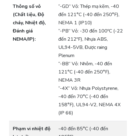
Thông số vỏ
“-GD” Vỏ: Thép mạ kẽm, -40
(Chất liệu, Độ
đến 121°C (-40 đến 250°F),
cháy, Nhiệt độ,
NEMA 1 (IP10)
Đánh giá
“-PB” Vỏ: -30 đến 100ºC (-22
NEMA/IP):
đến 212ºF), Nhựa ABS,
UL94-5VB, Được raing
Plenum
“-BB” Vỏ: Nhôm, -40 đến
121°C (-40 đến 250°F),
NEMA 3R
“-4X” Vỏ: Nhựa Polystyrene,
-40 đến 70°C (-40 đến
158°F), UL94-V2, NEMA 4X
(IP 66)
Phạm vi nhiệt độ
-40 đến 85°C (-40 đến