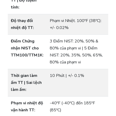
TT | Độ tuyến
tính:
Độ thay đổi
Phạm vi Nhiệt. 100ºF (38ºC):
nhiệt độ TT:
+/- 0.02%
Điểm Chứng
3 Điểm NIST: 20%, 50% &
nhận NIST cho
80% của phạm vi | 5 Điểm
TTM100/TTM1K:
NIST: 20%, 35%, 50%, 65%,
80% của phạm vi
Thời gian làm
10 Phút | +/- 0.1%
ấm TT | Sai lệch
làm ấm:
Phạm vi nhiệt độ
-40ºF (-40ºC) đến 185ºF
vận hành TT:
(85ºC)