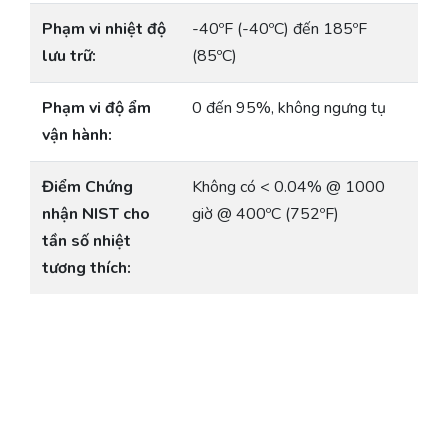
Phạm vi nhiệt độ
-40ºF (-40ºC) đến 185ºF
lưu trữ:
(85ºC)
Phạm vi độ ẩm
0 đến 95%, không ngưng tụ
vận hành:
Điểm Chứng
Không có < 0.04% @ 1000
nhận NIST cho
giờ @ 400ºC (752ºF)
tần số nhiệt
tương thích: