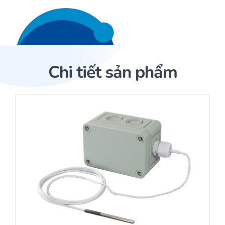
Liên hệ 24/7
Trang Chủ
Chi tiết sản phẩm
Giới thiệu
Trang Chủ
Sản phẩm
Cảm biến ACI
Dịch Vụ
Sản phẩm
Cảm biến ACI
Dự án
Nhà phân phối cảm biến
Bài viết
Nhà sản xuất thiết bị điều khiển
Hợp tác
Cung cấp giải pháp quản lý cho toà nhà (BMS)