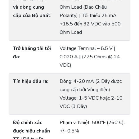
và dòng cung
Ohm Load (Đảo Chiều
cấp của Bộ phát:
Polarity) | Tối thiểu 25 mA
+18.5 đến 32 VDC vào 500
Ohm Load
Trở kháng tải tối
Voltage Terminal – 8.5 V |
đa:
0.020 A | (775 Ohms @ 24
VDC)
Tín hiệu đầu ra:
Dòng: 4-20 mA (2 Dây được
cung cấp bởi Vòng điện)
Voltage: 1-5 VDC hoặc 2-10
VDC (3 Dây)
Độ chính xác
Phạm vi Nhiệt. 500ºF (260ºC):
được hiệu chuẩn
+/- 0.5%