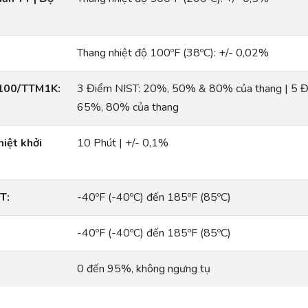
Thang nhiệt độ 100ºF (38ºC): +/- 0,02%
M100/TTM1K:
3 Điểm NIST: 20%, 50% & 80% của thang | 5 
65%, 80% của thang
hiệt khởi
10 Phút | +/- 0,1%
T:
-40ºF (-40ºC) đến 185ºF (85ºC)
-40ºF (-40ºC) đến 185ºF (85ºC)
0 đến 95%, không ngưng tụ