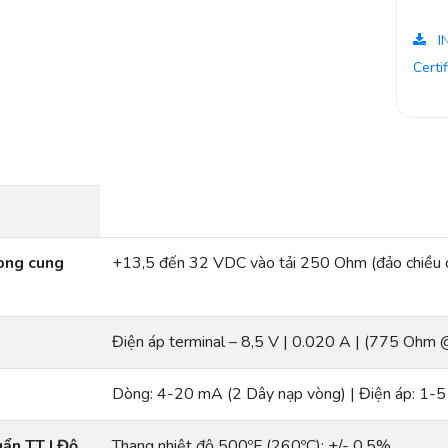
I
Certi
Dòng cung
+13,5 đến 32 VDC vào tải 250 Ohm (đảo chiều c
Điện áp terminal – 8,5 V | 0.020 A | (775 Ohm
Dòng: 4-20 mA (2 Dây nạp vòng) | Điện áp: 1-
uẩn TT | Độ
Thang nhiệt độ 500ºF (260ºC): +/- 0,5%