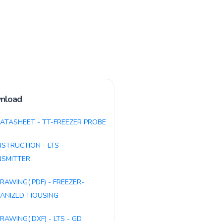
nload
ATASHEET - TT-FREEZER PROBE
NSTRUCTION - LTS
SMITTER
RAWING(.PDF) - FREEZER-
ANIZED-HOUSING
RAWING(.DXF) - LTS - GD