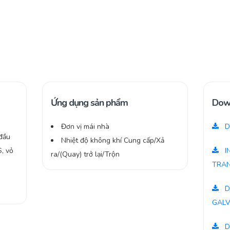
Ứng dụng sản phẩm
Dow
Đơn vị mái nhà
D
đầu
Nhiệt độ không khí Cung cấp/Xả
S, vỏ
I
ra/(Quay) trở lại/Trộn
-
TRAN
D
GALV
D